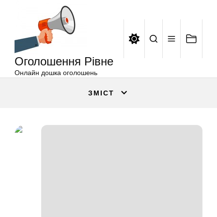
Оголошення
Перейти
Рівне
до
вмісту
Оголошення Рівне
Онлайн дошка оголошень
ЗМІСТ