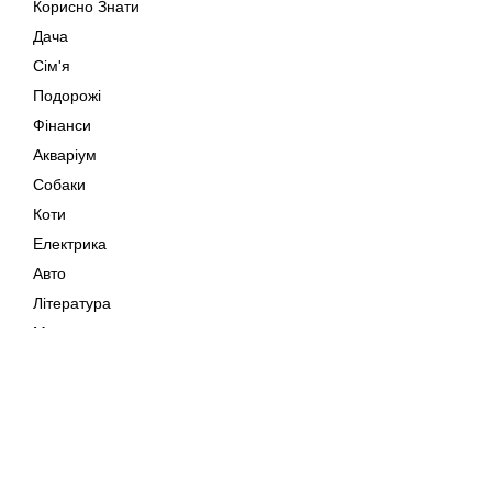
Корисно Знати
Дача
Сім'я
Подорожі
Фінанси
Акваріум
Собаки
Коти
Електрика
Авто
Література
Музика
Дозвілля
Кіно
Мапа сайту
Своїми Руками
Тварини
Авторське право © 202
Поради