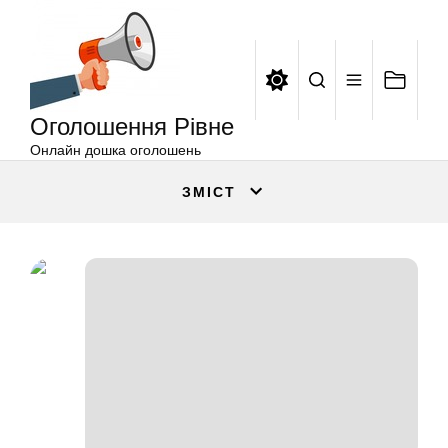
Оголошення
Перейти
Рівне
до
вмісту
Оголошення Рівне
Онлайн дошка оголошень
ЗМІСТ