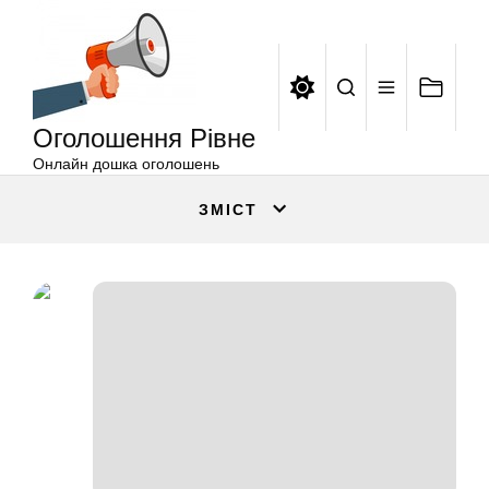
Оголошення
Перейти
Рівне
до
вмісту
Оголошення Рівне
Онлайн дошка оголошень
ЗМІСТ