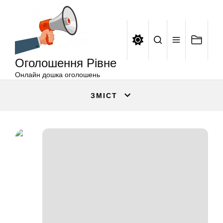
Оголошення
Перейти
Рівне
до
вмісту
Оголошення Рівне
Онлайн дошка оголошень
ЗМІСТ