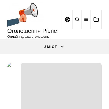
Оголошення
Перейти
Рівне
до
вмісту
Оголошення Рівне
Онлайн дошка оголошень
ЗМІСТ