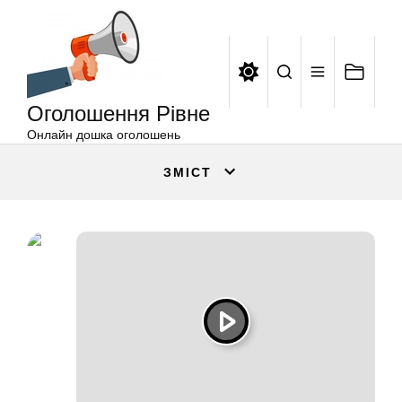
Оголошення
Перейти
Рівне
до
вмісту
Оголошення Рівне
Онлайн дошка оголошень
ЗМІСТ