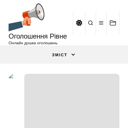
Оголошення
Перейти
Рівне
до
вмісту
Оголошення Рівне
Онлайн дошка оголошень
ЗМІСТ