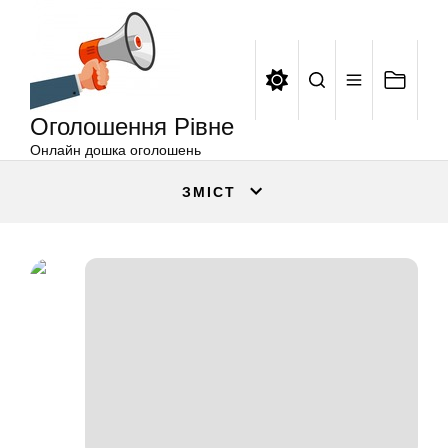
Оголошення
Перейти
Рівне
до
вмісту
Оголошення Рівне
Онлайн дошка оголошень
ЗМІСТ