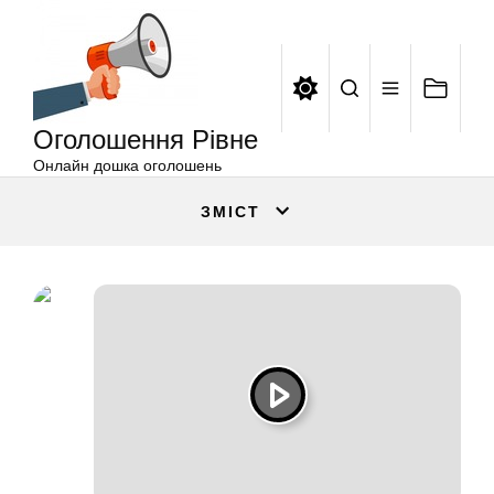
Оголошення
Перейти
Рівне
до
вмісту
Оголошення Рівне
Онлайн дошка оголошень
ЗМІСТ