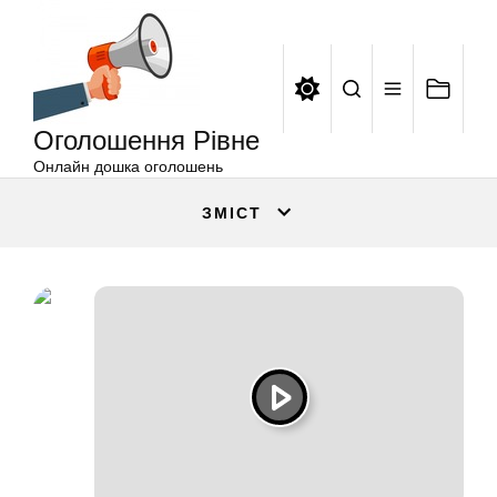
Оголошення
Перейти
Рівне
до
вмісту
Оголошення Рівне
Онлайн дошка оголошень
ЗМІСТ