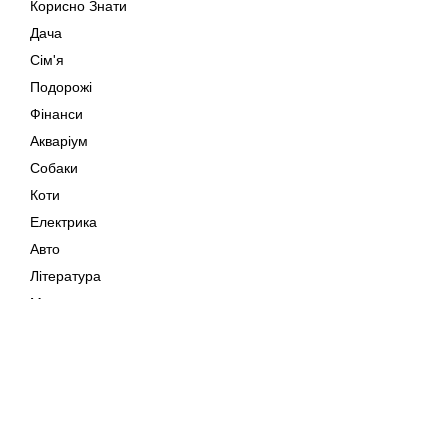
Корисно Знати
Дача
Сім'я
Подорожі
Фінанси
Акваріум
Собаки
Коти
Електрика
Авто
Література
Музика
Дозвілля
Кіно
Мапа сайту
Своїми Руками
Тварини
Авторське право © 202
Поради