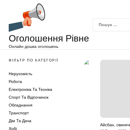
Оголошення
Перейти
Рівне
до
вмісту
Оголошення Рівне
Онлайн дошка оголошень
ФІЛЬТР ПО КАТЕГОРІЇ
Нерухомість
Робота
Електроніка Та Техніка
Спорт Та Відпочинок
Обладнання
Транспорт
Дім Та Дача
Айсбан, свинячі
Хобі