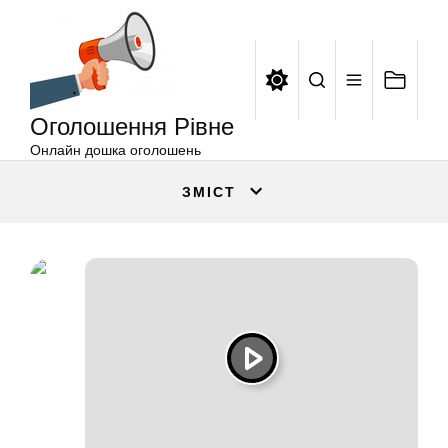
Оголошення
Перейти
Рівне
до
вмісту
Оголошення Рівне
Онлайн дошка оголошень
ЗМІСТ