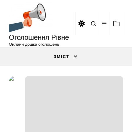
Оголошення
Перейти
Рівне
до
вмісту
Оголошення Рівне
Онлайн дошка оголошень
ЗМІСТ