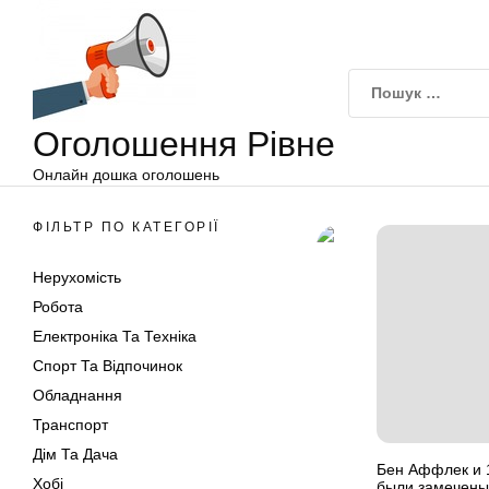
Оголошення
Перейти
Рівне
до
вмісту
Оголошення Рівне
Онлайн дошка оголошень
ФІЛЬТР ПО КАТЕГОРІЇ
Нерухомість
Робота
Електроніка Та Техніка
Спорт Та Відпочинок
Обладнання
Транспорт
Дім Та Дача
Бен Аффлек и 
Хобі
были замечены 