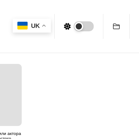
UK
или актора
истого