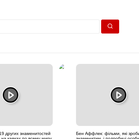
Пошук
19 других знаменитостей
Бен Аффлек: фільми, які зроб
на каяках по всему миру
знаменитим, і подробиці особ