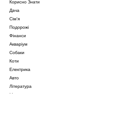
Корисно Знати
Дача
Сім'я
Подорожі
Фінанси
Акваріум
Собаки
Коти
Електрика
Авто
Література
Музика
Дозвілля
Кіно
Мапа сайту
Своїми Руками
Тварини
Авторське право © 202
Поради