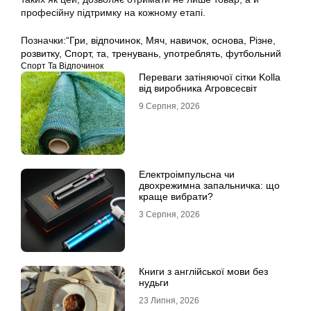
професійну підтримку на кожному етапі.
Позначки:
“Гри
,
відпочинок
,
Мяч
,
навичок
,
основа
,
Різне
,
розвитку
,
Спорт
,
та
,
тренувань
,
употреблять
,
футбольний
Спорт Та Відпочинок
Переваги затіняючої сітки Kolla
від виробника Агровсесвіт
9 Серпня, 2026
Електроімпульсна чи
двохрежимна запальничка: що
краще вибрати?
3 Серпня, 2026
Книги з англійської мови без
нудьги
23 Липня, 2026