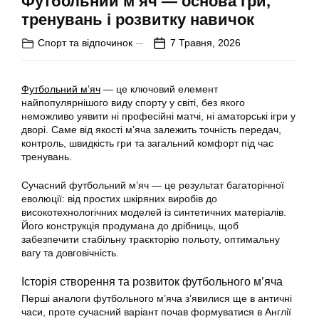
Футбольний м’яч — основа гри,
тренувань і розвитку навичок
Спорт та відпочинок
7 Травня, 2026
Футбольний м’яч
— це ключовий елемент
найпопулярнішого виду спорту у світі, без якого
неможливо уявити ні професійні матчі, ні аматорські ігри у
дворі. Саме від якості м’яча залежить точність передач,
контроль, швидкість гри та загальний комфорт під час
тренувань.
Сучасний футбольний м’яч — це результат багаторічної
еволюції: від простих шкіряних виробів до
високотехнологічних моделей із синтетичних матеріалів.
Його конструкція продумана до дрібниць, щоб
забезпечити стабільну траєкторію польоту, оптимальну
вагу та довговічність.
Історія створення та розвиток футбольного м’яча
Перші аналоги футбольного м’яча з’явилися ще в античні
часи, проте сучасний варіант почав формуватися в Англії