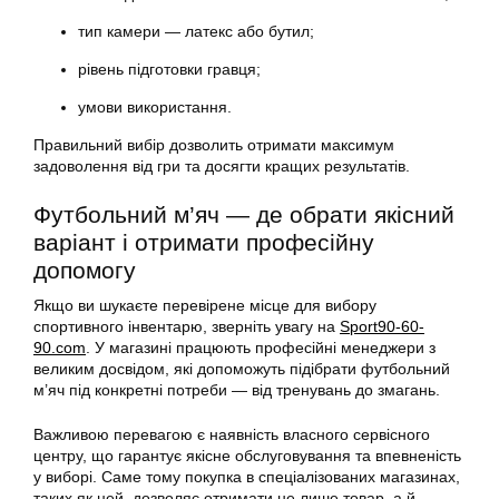
тип камери — латекс або бутил;
рівень підготовки гравця;
умови використання.
Правильний вибір дозволить отримати максимум
задоволення від гри та досягти кращих результатів.
Футбольний м’яч — де обрати якісний
варіант і отримати професійну
допомогу
Якщо ви шукаєте перевірене місце для вибору
спортивного інвентарю, зверніть увагу на
Sport90-60-
90.com
. У магазині працюють професійні менеджери з
великим досвідом, які допоможуть підібрати футбольний
м’яч під конкретні потреби — від тренувань до змагань.
Важливою перевагою є наявність власного сервісного
центру, що гарантує якісне обслуговування та впевненість
у виборі. Саме тому покупка в спеціалізованих магазинах,
таких як цей, дозволяє отримати не лише товар, а й