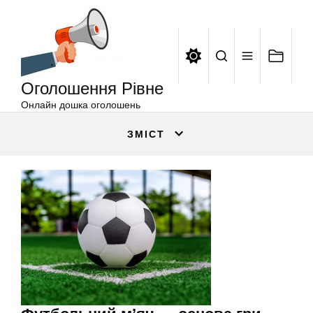
Оголошення
Перейти
Рівне
до
вмісту
Оголошення Рівне
Онлайн дошка оголошень
ЗМІСТ