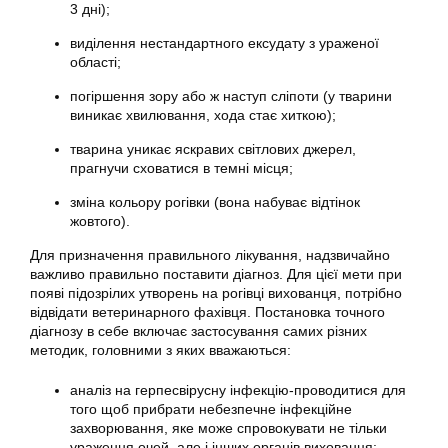
3 дні);
виділення нестандартного ексудату з ураженої
області;
погіршення зору або ж наступ сліпоти (у тварини
виникає хвилювання, хода стає хиткою);
тварина уникає яскравих світлових джерел,
прагнучи сховатися в темні місця;
зміна кольору рогівки (вона набуває відтінок
жовтого).
Для призначення правильного лікування, надзвичайно
важливо правильно поставити діагноз. Для цієї мети при
появі підозрілих утворень на рогівці вихованця, потрібно
відвідати ветеринарного фахівця. Постановка точного
діагнозу в себе включає застосування самих різних
методик, головними з яких вважаються:
аналіз на герпесвірусну інфекцію-проводитися для
того щоб прибрати небезпечне інфекційне
захворювання, яке може спровокувати не тільки
ураження очей, але і інших органів вихованця;