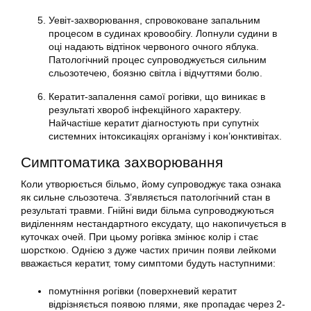
Уевіт-захворювання, спровоковане запальним
процесом в судинах кровообігу. Лопнули судини в
оці надають відтінок червоного очного яблука.
Патологічний процес супроводжується сильним
сльозотечею, боязню світла і відчуттями болю.
Кератит-запалення самої рогівки, що виникає в
результаті хвороб інфекційного характеру.
Найчастіше кератит діагностують при супутніх
системних інтоксикаціях організму і кон’юнктивітах.
Симптоматика захворювання
Коли утворюється більмо, йому супроводжує така ознака
як сильне сльозотеча. З’являється патологічний стан в
результаті травми. Гнійні види більма супроводжуються
виділенням нестандартного ексудату, що накопичується в
куточках очей. При цьому рогівка змінює колір і стає
шорсткою. Однією з дуже частих причин появи лейкоми
вважається кератит, тому симптоми будуть наступними:
помутніння рогівки (поверхневий кератит
відрізняється появою плями, яке пропадає через 2-