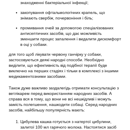
знаходженні бактеріальної інфекції;
закопування офтальмологічних крапель, що
знімають свербіж, почервоніння і біль;
промивання очей за допомогою спеціалізованих
антисептичних засобів, що дає можливість
зменшити процес запалення і видалити дискомфорт
в оці у собаки.
для того щоб лікувати червону ганчірку у собаки,
застосовуються деякі народні способи. Необхідно
виділити, що ефективність від подібної терапії буде
виключно на перших стадіях і тільки в комплексі з іншими
медикаментозними засобами.
Також дуже важливо заздалегідь отримати консультацію з
ветлікарем перед використанням народних засобів. А
справа вся в тому, що вони не всі нешкідливі і можуть
замість полегшення, нашкодити собаці. Серед народних
засобів, найбільшу популярність мають:
Цибулева кашка-готується з натертої цибулини,
залитої 100 мл гарячого молока. Настоятися засіб