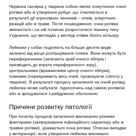
Червона ганчірка у тварини собою являє помутніння очної
рогівки або ж утворення рубця, що з’являються в
результаті дії агресивних чинників – опіків, алергічних
реакцій або ж травм. Після пошкодження, очна рогівка
змінюється і на ній починає розростатися тканину типу
з’єднання, що виглядає у вигляді плівки білого кольору.
Лейкоми у собак поділяють на більше десяти видів
залежно від місця розташування плями. Вони можуть бути
периферичними (зачіпають край очного яблука і
призводять до втрати периферичного зору),
центральними (вражаючими центр очного яблука),
повними (перекривають весь очей, провокуючи сліпоту у
тварини). В результаті процесу запалення на очній рогівці,
лейкома може набухати, підносячись над самою рогівкою
або ж зрощуватися з райдужною оболонкою.
Причини розвитку патології
При початку процесів запалення викликаних різними
факторами (захворювання інфекційного характеру або ж
травми рогівки), уражається очна рогівка. Описані випадки
у ветеринарії, коли утворення лейкоми викликано