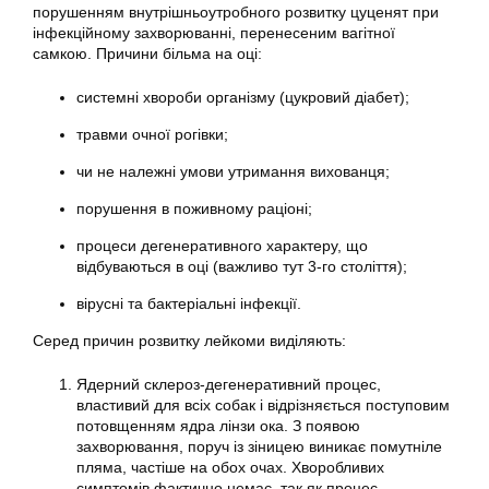
порушенням внутрішньоутробного розвитку цуценят при
інфекційному захворюванні, перенесеним вагітної
самкою. Причини більма на оці:
системні хвороби організму (цукровий діабет);
травми очної рогівки;
чи не належні умови утримання вихованця;
порушення в поживному раціоні;
процеси дегенеративного характеру, що
відбуваються в оці (важливо тут 3-го століття);
вірусні та бактеріальні інфекції.
Серед причин розвитку лейкоми виділяють:
Ядерний склероз-дегенеративний процес,
властивий для всіх собак і відрізняється поступовим
потовщенням ядра лінзи ока. З появою
захворювання, поруч із зіницею виникає помутніле
пляма, частіше на обох очах. Хворобливих
симптомів фактично немає, так як процес