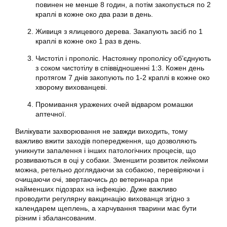
повинен не менше 8 годин, а потім закопується по 2
краплі в кожне око два рази в день.
Живиця з ялицевого дерева. Закапують засіб по 1
краплі в кожне око 1 раз в день.
Чистотіл і прополіс. Настоянку прополісу об’єднують
з соком чистотілу в співвідношенні 1:3. Кожен день
протягом 7 днів закопують по 1-2 краплі в кожне око
хворому вихованцеві.
Промивання уражених очей відваром ромашки
аптечної.
Вилікувати захворювання не завжди виходить, тому
важливо вжити заходів попередження, що дозволяють
уникнути запалення і інших патологічних процесів, що
розвиваються в оці у собаки. Зменшити розвиток лейкоми
можна, ретельно доглядаючи за собакою, перевіряючи і
очищаючи очі, звертаючись до ветеринара при
найменших підозрах на інфекцію. Дуже важливо
проводити регулярну вакцинацію вихованця згідно з
календарем щеплень, а харчування тварини має бути
різним і збалансованим.