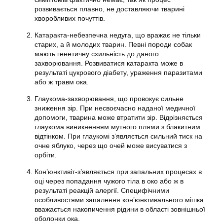
розвивається плавно, не доставляючи тварині
хворобливих почуттів.
Катаракта-небезпечна недуга, що вражає не тільки
старих, а й молодих тварин. Певні породи собак
мають генетичну схильність до даного
захворювання. Розвиватися катаракта може в
результаті цукрового діабету, ураження паразитами
або ж травм ока.
Глаукома-захворювання, що провокує сильне
зниження зір. При несвоєчасно наданої медичної
допомоги, тварина може втратити зір. Відрізняється
глаукома виникненням мутного плями з блакитним
відтінком. При глаукомі з’являється сильний тиск на
очне яблуко, через що очей може висуватися з
орбіти.
Кон’юнктивіт-з’являється при запальних процесах в
оці через попадання чужого тіла в око або ж в
результаті реакцій алергії. Специфічними
особливостями запалення кон’юнктивального мішка
вважається накопичення рідини в області зовнішньої
оболонки ока.