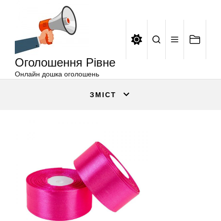
Оголошення
Перейти
Рівне
до
вмісту
Оголошення Рівне
Онлайн дошка оголошень
ЗМІСТ