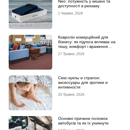
Neo: потужність у кишені та
доступності в рюкзаку
1 Червня, 2026
Ковролін комерційний для
бізнесу: як підлога впливає на
тишу, комфорт і враження
клієнта
27 Травня, 2026
Секс-куклы и страпон:
аксессуары для эротики и
интимности
20 Травня, 2026
Основні причини поломок
автобусів та як їх уникнути