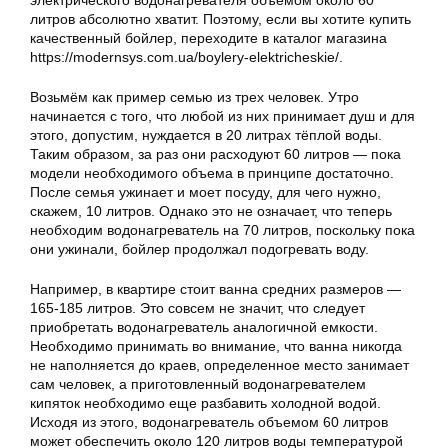
электрического водонагревателя объемом около 60
литров абсолютно хватит. Поэтому, если вы хотите купить
качественный бойлер, переходите в каталог магазина
https://modernsys.com.ua/boylery-elektricheskie/.
Возьмём как пример семью из трех человек. Утро
начинается с того, что любой из них принимает душ и для
этого, допустим, нуждается в 20 литрах тёплой воды.
Таким образом, за раз они расходуют 60 литров — пока
модели необходимого объема в принципе достаточно.
После семья ужинает и моет посуду, для чего нужно,
скажем, 10 литров. Однако это не означает, что теперь
необходим водонагреватель на 70 литров, поскольку пока
они ужинали, бойлер продолжал подогревать воду.
Например, в квартире стоит ванна средних размеров —
165-185 литров. Это совсем не значит, что следует
приобретать водонагреватель аналогичной емкости.
Необходимо принимать во внимание, что ванна никогда
не наполняется до краев, определенное место занимает
сам человек, а приготовленный водонагревателем
кипяток необходимо еще разбавить холодной водой.
Исходя из этого, водонагреватель объемом 60 литров
может обеспечить около 120 литров воды температурой