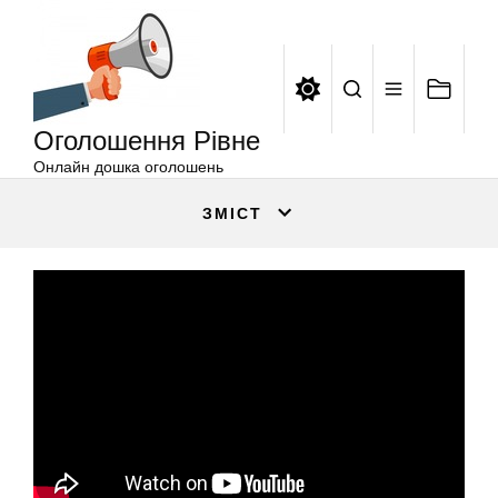
Оголошення
Перейти
Рівне
до
вмісту
Оголошення Рівне
Онлайн дошка оголошень
ЗМІСТ