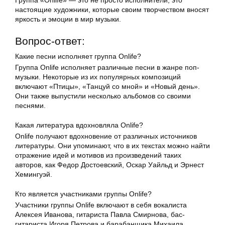
Группа «Onlife» — это не просто исполнители, это
настоящие художники, которые своим творчеством вносят
яркость и эмоции в мир музыки.
Вопрос-ответ:
Какие песни исполняет группа Onlife?
Группа Onlife исполняет различные песни в жанре поп-
музыки. Некоторые из их популярных композиций
включают «Птицы», «Танцуй со мной» и «Новый день».
Они также выпустили несколько альбомов со своими
песнями.
Какая литература вдохновляла Onlife?
Onlife получают вдохновение от различных источников
литературы. Они упоминают, что в их текстах можно найти
отражение идей и мотивов из произведений таких
авторов, как Федор Достоевский, Оскар Уайльд и Эрнест
Хемингуэй.
Кто является участниками группы Onlife?
Участники группы Onlife включают в себя вокалиста
Алексея Иванова, гитариста Павла Смирнова, бас-
гитариста Игоря Петрова и барабанщика Михаила