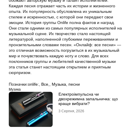
обожают авторскую музыку и талант исполнителей.
Каждая песня отражает часть их истории и жизненного
опыта. Их популярность обусловлена их уникальным
стилем и искренностью, с которой они передают свои
эмоции. История группы Onlife полна фактов и наград.
Они стали одними из самых популярных исполнителей на
музыкальной сцене. Их творчество стало настоящей
литературой, наполненной глубокими переживаниями и
пронзительными словами песен. «Онлайф: все песни» —
это отличная возможность погрузиться в их музыкальный
мир и почувствовать каждую ноту и слово. Для всех
поклонников группы и любителей качественной музыки
эта статья станет настоящим открытием и приятным
сюрпризом.
Позначки:
onlife:
,
Все,
,
Музыка
,
песни
Музика
Електроімпульсна чи
двохрежимна запальничка: що
краще вибрати?
3 Серпня, 2026