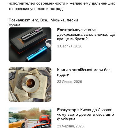
исполнителей современности и желаю ему дальнейших
творческих успехов и наград.
Позначки:
milen:
,
Все,
,
Музыка
,
песни
Музика
Електроімпульсна чи
двохрежимна запальничка: що
краще вибрати?
3 Серпня, 2026
Книги з англійської мови без
нудьги
23 Липня, 2026
Евакуатор з Києва до Львова:
чому варто довірити своє авто
фахівцям
23 Червня, 2026