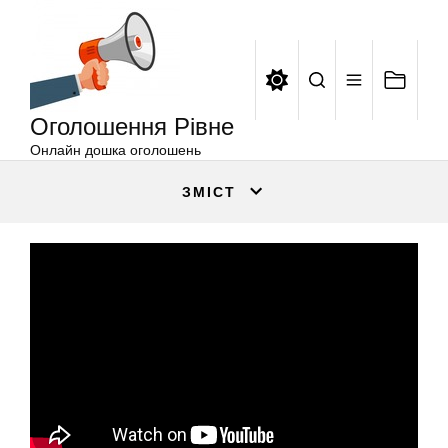
Оголошення
Перейти
Рівне
до
вмісту
Оголошення Рівне
Онлайн дошка оголошень
ЗМІСТ