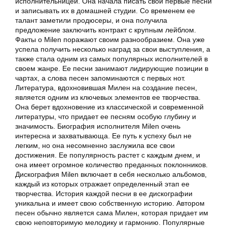
исполнительницей. Она начала писать свои первые песни
и записывать их в домашней студии. Со временем ее
талант заметили продюсеры, и она получила
предложение заключить контракт с крупным лейблом.
Факты о Milen поражают своим разнообразием. Она уже
успела получить несколько наград за свои выступления, а
также стала одним из самых популярных исполнителей в
своем жанре. Ее песни занимают лидирующие позиции в
чартах, а слова песен запоминаются с первых нот.
Литература, вдохновившая Милен на создание песен,
является одним из ключевых элементов ее творчества.
Она берет вдохновение из классической и современной
литературы, что придает ее песням особую глубину и
значимость. Биография исполнителя Milen очень
интересна и захватывающа. Ее путь к успеху был не
легким, но она несомненно заслужила все свои
достижения. Ее популярность растет с каждым днем, и
она имеет огромное количество преданных поклонников.
Дискография Milen включает в себя несколько альбомов,
каждый из которых отражает определенный этап ее
творчества. История каждой песни в ее дискографии
уникальна и имеет свою собственную историю. Автором
песен обычно является сама Милен, которая придает им
свою неповторимую мелодику и гармонию. Популярные