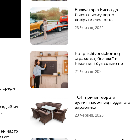
Евакуатор з Києва до
Львова: чому варто
довірити своє авто
фахівцям
23 Червня, 2026
Haftpflichtversicherung:
страховка, без якої в
Німеччині буквально не
виходять з дому
21 Червня, 2026
и
ю среди
ТОП причин обрати
вуличні меблі від надійного
каждый из
виробника
мых
20 Червня, 2026
сен часто
дают