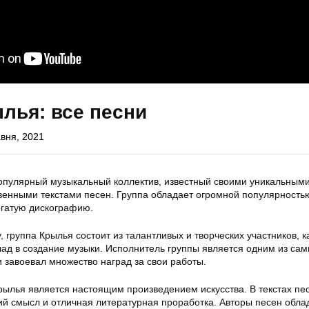
лья: все песни
авня, 2021
опулярный музыкальный коллектив, известный своими уникальным
венными текстами песен. Группа обладает огромной популярность
огатую дискографию.
, группа Крылья состоит из талантливых и творческих участников, 
лад в создание музыки. Исполнитель группы является одним из са
 завоевал множество наград за свои работы.
рылья является настоящим произведением искусства. В текстах пе
ий смысл и отличная литературная проработка. Авторы песен обла