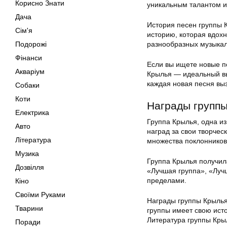
Корисно Знати
уникальным талантом и
Дача
История песен группы 
Сім'я
историю, которая вдох
Подорожі
разнообразных музыкал
Фінанси
Если вы ищете новые п
Акваріум
Крылья — идеальный вы
каждая новая песня вы
Собаки
Коти
Награды групп
Електрика
Группа Крылья, одна и
Авто
наград за свои творче
Література
множества поклонников
Музика
Группа Крылья получил
Дозвілля
«Лучшая группа», «Лучш
пределами.
Кіно
Своїми Руками
Награды группы Крылья
Тварини
группы имеет свою исто
Литература группы Крыл
Поради