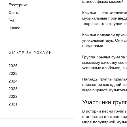
философских мыслей.
Езотерика
Свята
Крылья — это коллектив
музыкальные произведе
Їжа
творческого сотрудниче
Цікаве
Крылья получили призна
уникальный звук. Они с
пределами.
ФІЛЬТР ЗА РОКАМИ
Группа Крылья сумела 
высокому качеству сво
2026
успешных альбомов, в 
2025
Награды группы Крылья
2024
признании как одной из
2023
выдающуюся музыкальну
2022
Участники груп
2021
В истории песни групп
становятся платиновым
мире популярной музык