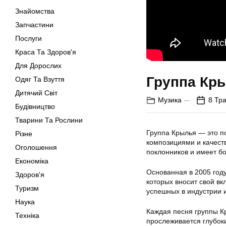
Знайомства
Запчастини
Послуги
Краса Та Здоров'я
Для Дорослих
Группа Кры
Одяг Та Взуття
Дитячий Світ
Музика
8 Тр
Будівництво
Тварини Та Рослини
Группа Крылья — это п
Різне
композициями и качест
Оголошення
поклонников и имеет б
Економіка
Основанная в 2005 году
Здоров'я
которых вносит свой вк
Туризм
успешных в индустрии и
Наука
Каждая песня группы К
Техніка
прослеживается глубок