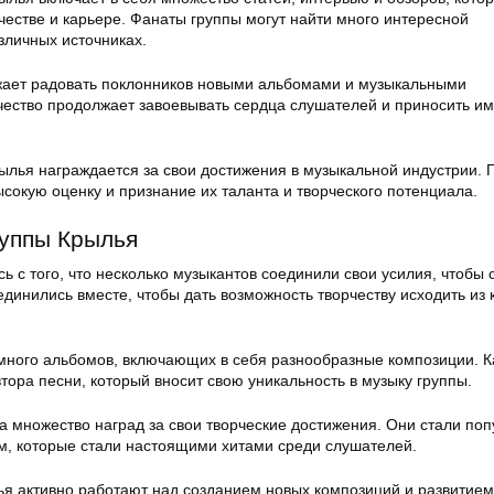
честве и карьере. Фанаты группы могут найти много интересной
зличных источниках.
жает радовать поклонников новыми альбомами и музыкальными
чество продолжает завоевывать сердца слушателей и приносить им
ылья награждается за свои достижения в музыкальной индустрии. 
сокую оценку и признание их таланта и творческого потенциала.
руппы Крылья
ь с того, что несколько музыкантов соединили свои усилия, чтобы 
динились вместе, чтобы дать возможность творчеству исходить из 
 много альбомов, включающих в себя разнообразные композиции. 
тора песни, который вносит свою уникальность в музыку группы.
а множество наград за свои творческие достижения. Они стали по
м, которые стали настоящими хитами среди слушателей.
ья активно работают над созданием новых композиций и развитием