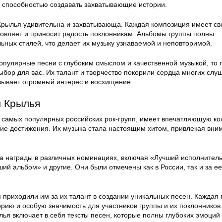
 способностью создавать захватывающие истории.
Крылья удивительна и захватывающа. Каждая композиция имеет с
новляет и приносит радость поклонникам. Альбомы группы полны
ьных стилей, что делает их музыку узнаваемой и неповторимой.
опулярные песни с глубоким смыслом и качественной музыкой, то 
бор для вас. Их талант и творчество покорили сердца многих слуш
зывает огромный интерес и восхищение.
ы Крылья
з самых популярных российских рок-групп, имеет впечатляющую к
ские достижения. Их музыка стала настоящим хитом, привлекая вни
.
а награды в различных номинациях, включая «Лучший исполнитель
ий альбом» и другие. Они были отмечены как в России, так и за ее
 приходили им за их талант в создании уникальных песен. Каждая 
рию и особую значимость для участников группы и их поклонников
ья включает в себя тексты песен, которые полны глубоких эмоций