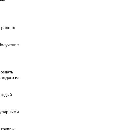
 радость
Получение
создать
каждого из
Каждый
пулярными
 группы.