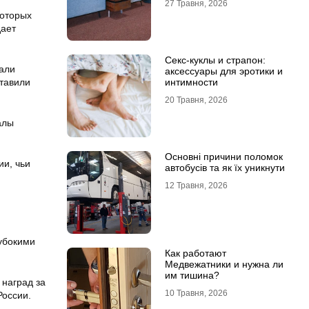
27 Травня, 2026
которых
дает
Секс-куклы и страпон:
али
аксессуары для эротики и
интимности
ставили
20 Травня, 2026
алы
Основні причини поломок
ии, чьи
автобусів та як їх уникнути
12 Травня, 2026
убокими
Как работают
Медвежатники и нужна ли
им тишина?
 наград за
10 Травня, 2026
России.