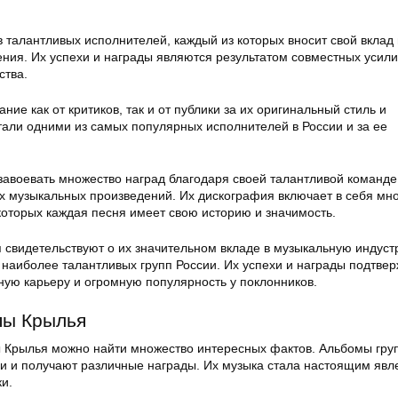
 талантливых исполнителей, каждый из которых вносит свой вклад 
ния. Их успехи и награды являются результатом совместных усили
ства.
ние как от критиков, так и от публики за их оригинальный стиль и
тали одними из самых популярных исполнителей в России и за ее
завоевать множество наград благодаря своей талантливой команде
их музыкальных произведений. Их дискография включает в себя мн
которых каждая песня имеет свою историю и значимость.
 свидетельствуют о их значительном вкладе в музыкальную индуст
 наиболее талантливых групп России. Их успехи и награды подтве
ю карьеру и огромную популярность у поклонников.
пы Крылья
ы Крылья можно найти множество интересных фактов. Альбомы гру
и и получают различные награды. Их музыка стала настоящим явл
и.