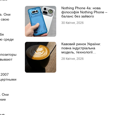
Nothing Phone 4a: нова
філософія Nothing Phone –
а. Они
баланс без зайвого
 свою
30 Квітня, 2026
ебя
ью среди
Кавовий ринок України:
повна індустріальна
модель, технології
мпозиторы
обсмаження, економіка та
28 Квітня, 2026
евывают
споживчі тренди
 2007
нцертными
. Они
окие
рые