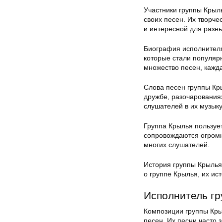
Участники группы Крыл
своих песен. Их творче
и интересной для разн
Биография исполнителя
которые стали популяр
множество песен, кажд
Слова песен группы Кр
дружбе, разочарованиях
слушателей в их музыку
Группа Крылья пользуе
сопровождаются огромн
многих слушателей.
История группы Крылья
о группе Крылья, их ис
Исполнитель гр
Композиции группы Кры
песен. Их песни часто 