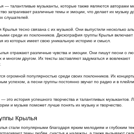
ья — талантливые музыканты, которые также являются авторами м
ство затрагивает различные темы и эмоции, что делает их музыку д
ых слушателей.
 Крылья тесно связана с их музыкой. Они выпустили несколько ал
ными среди их поклонников. Дискография группы Крылья включает 
ая из которых имеет свою уникальную историю и смысл.
ылья отражают различные чувства и эмоции. Они пишут песни о лю
 и многом другом. Их тексты заставляют задуматься и вовлекают
.
тся огромной популярностью среди своих поклонников. Их концерт
ым успехом, а песни группы постоянно звучат по радио и в плейл
 — это история успешного творчества и талантливых музыкантов. 
тории и музыке поможет лучше понять их музыку и творчество.
уппы Крылья
лья стали популярными благодаря ярким мелодиям и глубоким те
затрагивают темы любви, счастья и надежды, а также вызывают си