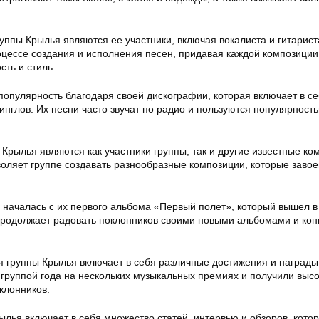
уппы Крылья являются ее участники, включая вокалиста и гитарист
роцессе создания и исполнения песен, придавая каждой композиции
ть и стиль.
популярность благодаря своей дискографии, которая включает в с
инглов. Их песни часто звучат по радио и пользуются популярност
Крылья являются как участники группы, так и другие известные ко
зволяет группе создавать разнообразные композиции, которые заво
 началась с их первого альбома «Первый полет», который вышел в
а продолжает радовать поклонников своими новыми альбомами и ко
 группы Крылья включает в себя различные достижения и награды
группой года на нескольких музыкальных премиях и получили выс
оклонников.
ылья включает в себя множество статей, интервью и обзоров, кото