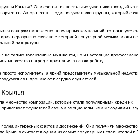
группы Крылья? Они состоят из нескольких участников, каждый из 
 творчество. Автор песен — один из участников группы, который соз
ылья содержит множество популярных композиций, которые уже ст
тория неразрывно связана с историей популярной музыки, и они о
кальной литературы.
ья не только талантливые музыканты, но и настоящие профессион
или множество наград и признания за свою работу.
 просто исполнитель, а яркий представитель музыкальной индустр
т задуматься и проникают в сердца слушателей.
 Крылья
ла множество композиций, которые стали популярными среди их
а привлекает слушателей своими эмоциональными мелодиями и гл
 полна интересных фактов и достижений. Они получили множество
ппа Крылья считается одним из самых популярных исполнителей в 