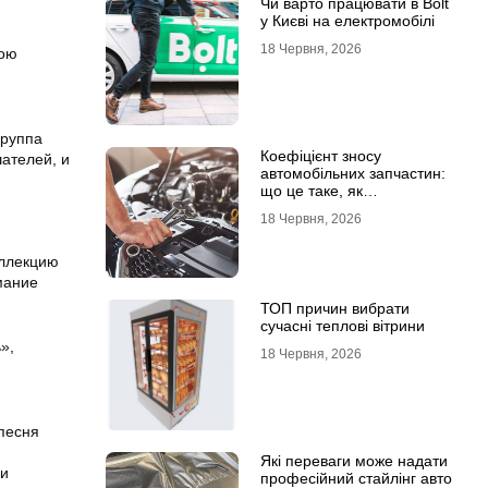
Чи варто працювати в Bolt
у Києві на електромобілі
18 Червня, 2026
вою
группа
Коефіцієнт зносу
ателей, и
автомобільних запчастин:
що це таке, як
розраховується та як
18 Червня, 2026
впливає на страхові
виплати
оллекцию
мание
ТОП причин вибрати
сучасні теплові вітрини
»,
18 Червня, 2026
песня
.
Які переваги може надати
 и
професійний стайлінг авто