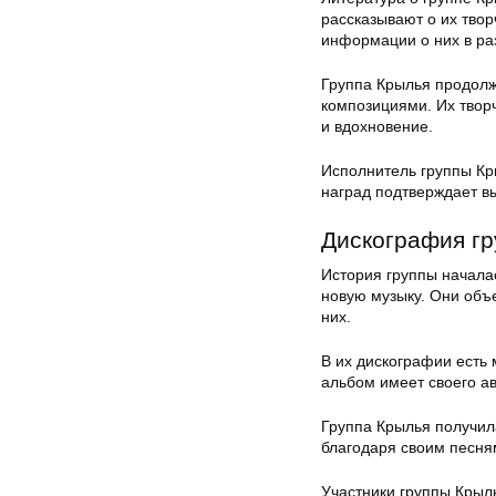
рассказывают о их твор
информации о них в ра
Группа Крылья продол
композициями. Их твор
и вдохновение.
Исполнитель группы Кр
наград подтверждает вы
Дискография г
История группы началас
новую музыку. Они объе
них.
В их дискографии есть
альбом имеет своего ав
Группа Крылья получил
благодаря своим песня
Участники группы Крыл