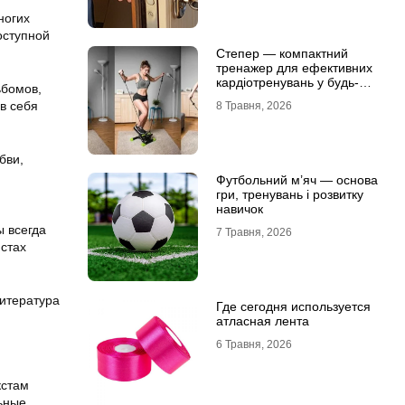
ногих
оступной
Степер — компактний
тренажер для ефективних
кардіотренувань у будь-
ьбомов,
яких умовах
в себя
8 Травня, 2026
бви,
Футбольний м’яч — основа
гри, тренувань і розвитку
навичок
ы всегда
7 Травня, 2026
истах
Литература
Где сегодня используется
атласная лента
6 Травня, 2026
кстам
льные