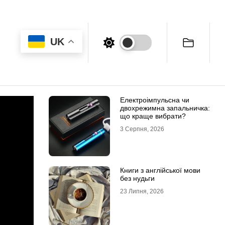
UK
Електроімпульсна чи
двохрежимна запальничка:
що краще вибрати?
3 Серпня, 2026
Книги з англійської мови
без нудьги
23 Липня, 2026