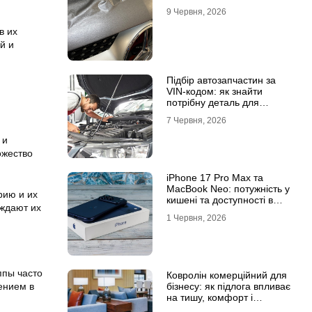
9 Червня, 2026
в их
й и
Підбір автозапчастин за
VIN-кодом: як знайти
потрібну деталь для
вашого автомобіля
7 Червня, 2026
 и
ожество
iPhone 17 Pro Max та
MacBook Neo: потужність у
рию и их
кишені та доступності в
рждают их
рюкзаку
1 Червня, 2026
ппы часто
Ковролін комерційний для
бізнесу: як підлога впливає
ением в
на тишу, комфорт і
враження клієнта