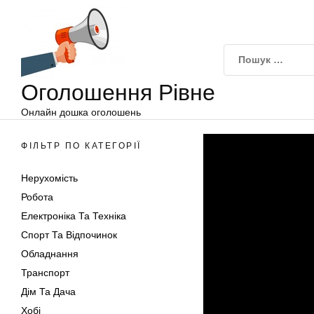
Оголошення
Перейти
Рівне
до
вмісту
Оголошення Рівне
Онлайн дошка оголошень
ФІЛЬТР ПО КАТЕГОРІЇ
Нерухомість
Робота
Електроніка Та Техніка
Спорт Та Відпочинок
Обладнання
Транспорт
Дім Та Дача
Хобі