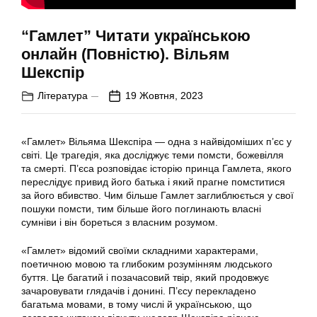
“Гамлет” Читати українською
онлайн (Повністю). Вільям
Шекспір
Література
19 Жовтня, 2023
«Гамлет» Вільяма Шекспіра — одна з найвідоміших п’єс у
світі. Це трагедія, яка досліджує теми помсти, божевілля
та смерті. П’єса розповідає історію принца Гамлета, якого
переслідує привид його батька і який прагне помститися
за його вбивство. Чим більше Гамлет заглиблюється у свої
пошуки помсти, тим більше його поглинають власні
сумніви і він бореться з власним розумом.
«Гамлет» відомий своїми складними характерами,
поетичною мовою та глибоким розумінням людського
буття. Це багатий і позачасовий твір, який продовжує
зачаровувати глядачів і донині. П’єсу перекладено
багатьма мовами, в тому числі й українською, що