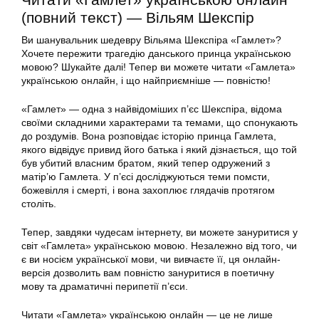
(повний текст) — Вільям Шекспір
Ви шанувальник шедевру Вільяма Шекспіра «Гамлет»?
Хочете пережити трагедію данського принца українською
мовою? Шукайте далі! Тепер ви можете читати «Гамлета»
українською онлайн, і що найприємніше — повністю!
«Гамлет» — одна з найвідоміших п’єс Шекспіра, відома
своїми складними характерами та темами, що спонукають
до роздумів. Вона розповідає історію принца Гамлета,
якого відвідує привид його батька і який дізнається, що той
був убитий власним братом, який тепер одружений з
матір’ю Гамлета. У п’єсі досліджуються теми помсти,
божевілля і смерті, і вона захоплює глядачів протягом
століть.
Тепер, завдяки чудесам інтернету, ви можете зануритися у
світ «Гамлета» українською мовою. Незалежно від того, чи
є ви носієм української мови, чи вивчаєте її, ця онлайн-
версія дозволить вам повністю зануритися в поетичну
мову та драматичні перипетії п’єси.
Читати «Гамлета» українською онлайн — це не лише