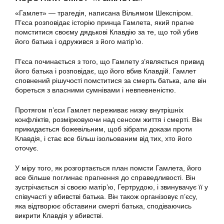
«Гамлет» — трагедія, написана Вільямом Шекспіром.
П’єса розповідає історію принца Гамлета, який прагне
помститися своєму дядькові Клавдію за те, що той убив
його батька і одружився з його матір’ю.
П’єса починається з того, що Гамлету з’являється привид
його батька і розповідає, що його вбив Клавдій. Гамлет
сповнений рішучості помститися за смерть батька, але він
бореться з власними сумнівами і невпевненістю.
Протягом п’єси Гамлет переживає низку внутрішніх
конфліктів, розмірковуючи над сенсом життя і смерті. Він
прикидається божевільним, щоб зібрати докази проти
Клавдія, і стає все більш ізольованим від тих, хто його
оточує.
У міру того, як розгортається план помсти Гамлета, його
все більше поглинає прагнення до справедливості. Він
зустрічається зі своєю матір’ю, Гертрудою, і звинувачує її у
співучасті у вбивстві батька. Він також організовує п’єсу,
яка відтворює обставини смерті батька, сподіваючись
викрити Клавдія у вбивстві.