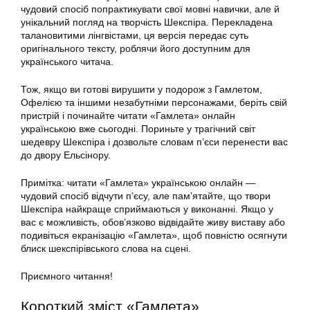
чудовий спосіб попрактикувати свої мовні навички, але й
унікальний погляд на творчість Шекспіра. Перекладена
талановитими лінгвістами, ця версія передає суть
оригінального тексту, роблячи його доступним для
українського читача.
Тож, якщо ви готові вирушити у подорож з Гамлетом,
Офелією та іншими незабутніми персонажами, беріть свій
пристрій і починайте читати «Гамлета» онлайн
українською вже сьогодні. Пориньте у трагічний світ
шедевру Шекспіра і дозвольте словам п’єси перенести вас
до двору Ельсінору.
Примітка: читати «Гамлета» українською онлайн —
чудовий спосіб відчути п’єсу, але пам’ятайте, що твори
Шекспіра найкраще сприймаються у виконанні. Якщо у
вас є можливість, обов’язково відвідайте живу виставу або
подивіться екранізацію «Гамлета», щоб повністю осягнути
блиск шекспірівського слова на сцені.
Приємного читання!
Короткий зміст «Гамлета»