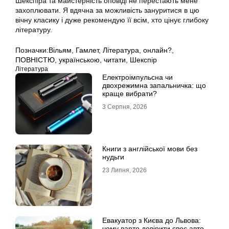
Шекспіра та майстерність оповіді не перестають мене
захоплювати. Я вдячна за можливість зануритися в цю
вічну класику і дуже рекомендую її всім, хто цінує глибоку
літературу.
Позначки:
Вільям
,
Гамлет
,
Література
,
онлайн?
,
ПОВНІСТЮ
,
українською
,
читати
,
Шекспір
Література
Електроімпульсна чи
двохрежимна запальничка: що
краще вибрати?
3 Серпня, 2026
Книги з англійської мови без
нудьги
23 Липня, 2026
Евакуатор з Києва до Львова:
чому варто довірити своє авто