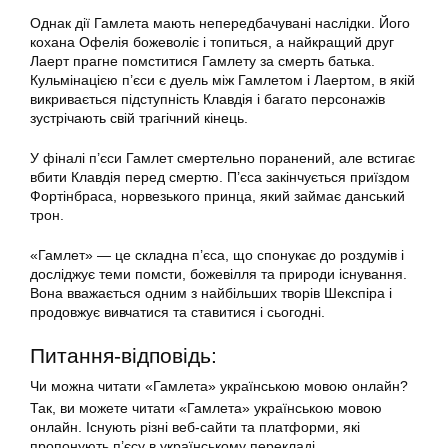
Однак дії Гамлета мають непередбачувані наслідки. Його
кохана Офелія божеволіє і топиться, а найкращий друг
Лаерт прагне помститися Гамлету за смерть батька.
Кульмінацією п’єси є дуель між Гамлетом і Лаертом, в якій
викривається підступність Клавдія і багато персонажів
зустрічають свій трагічний кінець.
У фіналі п’єси Гамлет смертельно поранений, але встигає
вбити Клавдія перед смертю. П’єса закінчується приїздом
Фортінбраса, норвезького принца, який займає данський
трон.
«Гамлет» — це складна п’єса, що спонукає до роздумів і
досліджує теми помсти, божевілля та природи існування.
Вона вважається одним з найбільших творів Шекспіра і
продовжує вивчатися та ставитися і сьогодні.
Питання-відповідь:
Чи можна читати «Гамлета» українською мовою онлайн?
Так, ви можете читати «Гамлета» українською мовою
онлайн. Існують різні веб-сайти та платформи, які
пропонують п’єсу в українському перекладі.