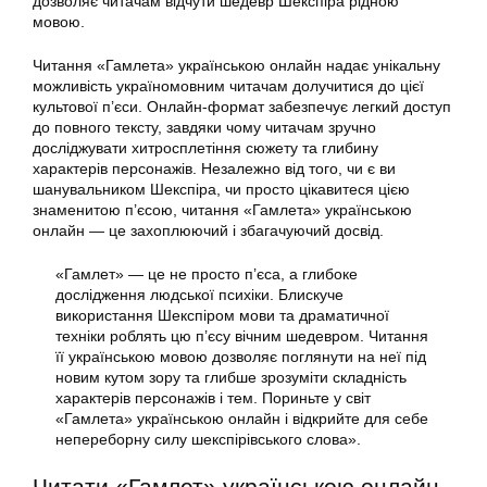
дозволяє читачам відчути шедевр Шекспіра рідною
мовою.
Читання «Гамлета» українською онлайн надає унікальну
можливість україномовним читачам долучитися до цієї
культової п’єси. Онлайн-формат забезпечує легкий доступ
до повного тексту, завдяки чому читачам зручно
досліджувати хитросплетіння сюжету та глибину
характерів персонажів. Незалежно від того, чи є ви
шанувальником Шекспіра, чи просто цікавитеся цією
знаменитою п’єсою, читання «Гамлета» українською
онлайн — це захоплюючий і збагачуючий досвід.
«Гамлет» — це не просто п’єса, а глибоке
дослідження людської психіки. Блискуче
використання Шекспіром мови та драматичної
техніки роблять цю п’єсу вічним шедевром. Читання
її українською мовою дозволяє поглянути на неї під
новим кутом зору та глибше зрозуміти складність
характерів персонажів і тем. Пориньте у світ
«Гамлета» українською онлайн і відкрийте для себе
непереборну силу шекспірівського слова».
Читати «Гамлет» українською онлайн