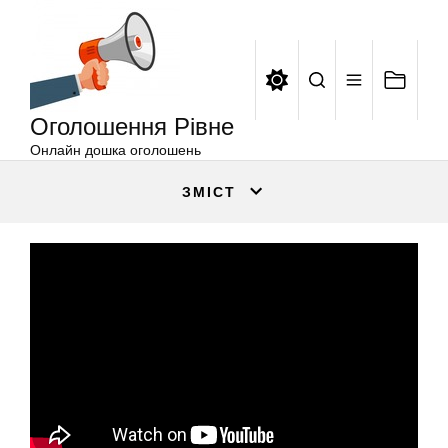
Оголошення
Перейти
Рівне
до
вмісту
Оголошення Рівне
Онлайн дошка оголошень
ЗМІСТ