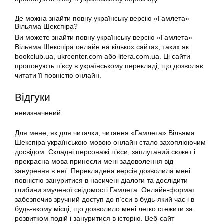
Де можна знайти повну українську версію «Гамлета»
Вільяма Шекспіра?
Ви можете знайти повну українську версію «Гамлета»
Вільяма Шекспіра онлайн на кількох сайтах, таких як
bookclub.ua, ukrcenter.com або litera.com.ua. Ці сайти
пропонують п’єсу в українському перекладі, що дозволяє
читати її повністю онлайн.
Відгуки
невизначений
Для мене, як для читачки, читання «Гамлета» Вільяма
Шекспіра українською мовою онлайн стало захоплюючим
досвідом. Складні персонажі п’єси, заплутаний сюжет і
прекрасна мова принесли мені задоволення від
занурення в неї. Перекладена версія дозволила мені
повністю зануритися в насичені діалоги та дослідити
глибини змученої свідомості Гамлета. Онлайн-формат
забезпечив зручний доступ до п’єси в будь-який час і в
будь-якому місці, що дозволило мені легко стежити за
розвитком подій і зануритися в історію. Веб-сайт