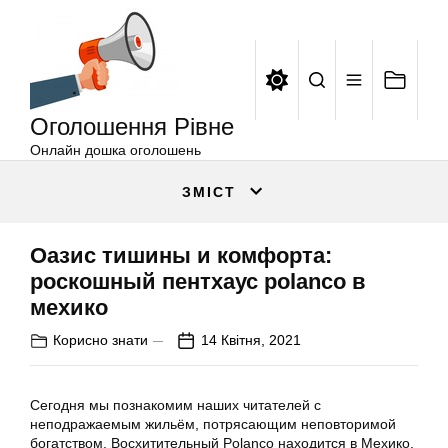
Оголошення
Перейти
Рівне
до
вмісту
Оголошення Рівне
Онлайн дошка оголошень
ЗМІСТ
Оазис тишины и комфорта:
роскошный пентхаус polanco в
мехико
Корисно знати
14 Квітня, 2021
Сегодня мы познакомим наших читателей с
неподражаемым жильём, потрясающим неповторимой
богатством. Восхитительный Polanco находится в Мехико,