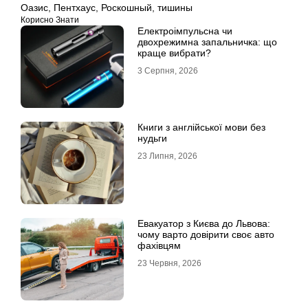
Оазис
,
Пентхаус
,
Роскошный
,
тишины
Корисно Знати
Електроімпульсна чи
двохрежимна запальничка: що
краще вибрати?
3 Серпня, 2026
Книги з англійської мови без
нудьги
23 Липня, 2026
Евакуатор з Києва до Львова:
чому варто довірити своє авто
фахівцям
23 Червня, 2026