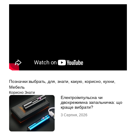
Позначки:
выбрать
,
для
,
знати
,
какую
,
корисно
,
кухни
,
Мебель
Корисно Знати
Електроімпульсна чи
двохрежимна запальничка: що
краще вибрати?
3 Серпня, 2026