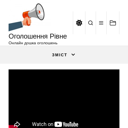
Оголошення
Перейти
Рівне
до
вмісту
Оголошення Рівне
Онлайн дошка оголошень
ЗМІСТ