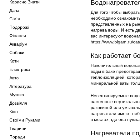
Водонагревател
Корисно Знати
Дача
Для того чтобы выбрат
необходимо ознакомить
Сім'я
представленных на рынке
Подорожі
нагрева воды. И есть д
Фінанси
вас интересуют водонаг
https://www.bigam.ru/cat
Акваріум
Собаки
Как работает б
Коти
Накопительный водонаг
Електрика
воды в баке предотвра
теплоизоляцией, котор
Авто
минеральной ваты толщ
Література
Музика
Невентилируемые водон
настенные вертикальны
Дозвілля
раковиной или умывал
Кіно
нагреватели имеют неб
в местах, где она нужна
Своїми Руками
Тварини
Нагреватели п
Поради