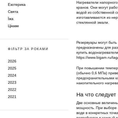
Нагреватели напорного
Езотерика
кранов. Они могут рабо
Свята
водой из собственной 
изготавливаются из не
Їжа
стеклянной эмали.
Цікаве
Резервуары могут быть
предназначены для раз
ФІЛЬТР ЗА РОКАМИ
купить водонагреватели
https://www.bigam.ru/tag/
2026
При повышении темпер
2025
(обычно 0,6 МПа) прив
2024
предохранительными кл
2023
накопительного нагрев
2022
На что следует
2021
Две основные величины
мощность. При выборе 
воде в конкретных точк
потребуется в каждый 