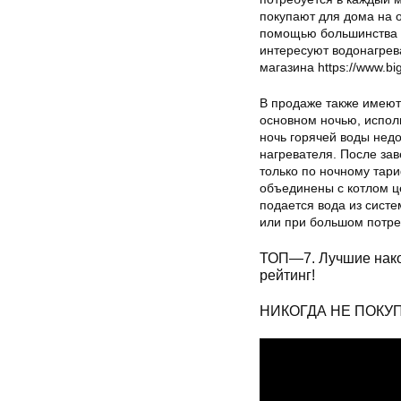
покупают для дома на 
помощью большинства н
интересуют водонагрева
магазина https://www.big
В продаже также имеют
основном ночью, исполь
ночь горячей воды нед
нагревателя. После за
только по ночному тар
объединены с котлом ц
подается вода из сист
или при большом потре
ТОП—7. Лучшие нако
рейтинг!
НИКОГДА НЕ ПОКУ