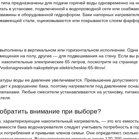
 типа предназначены для подачи горячей воды одновременно на н
тать в установке, подключенной к водопроводной сети или снабжа
скважины и оборудованной гидрофором. Баки напорных нагревател
ржавеющей стали, оцинковываются или покрываются слоем фарфо
 выполнены в вертикальном или горизонтальном исполнении. Одни
мещения на полу, другие — для подвешивания на стену. Если вы 
 накопительные электрические 65 литров, посмотрите на странице
vodonagrevateli-nakopitelnye-elektricheskie-65-litrov/.
атуры воды ее давление увеличивается. Превышение допустимого
едет к разрушению бака, поэтому нагреватели под давлением осн
апанами. Любые смесители устанавливаются на установку, питаю
ателя.
 обратить внимание при выборе?
, характеризующие накопительный нагреватель, — это его емкость
емкости бака водонагревателя следует учитывать потребность в го
ах потребления и привычки членов семьи. Они определяют, сколько
момент времени. Водонагреватели емкостью около 120-200 литров