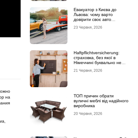
Евакуатор з Києва до
Львова: чому варто
довірити своє авто
фахівцям
23 Червня, 2026
Haftpflichtversicherung:
страховка, без якої в
Німеччині буквально не
виходять з дому
21 Червня, 2026
можно
ТОП причин обрати
ор на
вуличні меблі від надійного
вания
виробника
20 Червня, 2026
ма,