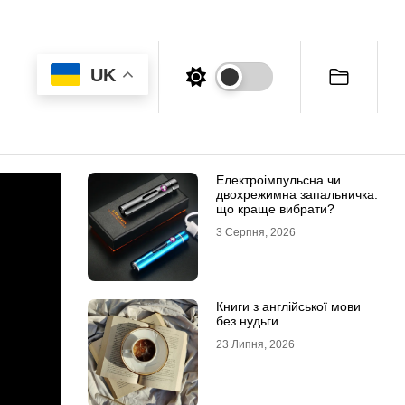
UK
Електроімпульсна чи
двохрежимна запальничка:
що краще вибрати?
3 Серпня, 2026
Книги з англійської мови
без нудьги
23 Липня, 2026