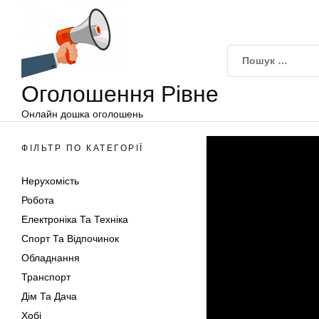
Оголошення
Перейти
Рівне
до
вмісту
Оголошення Рівне
Онлайн дошка оголошень
ФІЛЬТР ПО КАТЕГОРІЇ
Нерухомість
Робота
Електроніка Та Техніка
Спорт Та Відпочинок
Обладнання
Транспорт
Дім Та Дача
Хобі