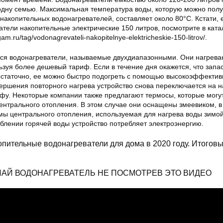
одну семью. Максимальная температура воды, которую можно полу
акопительных водонагревателей, составляет около 80°C. Кстати, 
тели накопительные электрические 150 литров, посмотрите в ката
am.ru/tag/vodonagrevateli-nakopitelnye-elektricheskie-150-litrov/.
ся водонагреватели, называемые двухдиапазонными. Они нагреваю
зуя более дешевый тариф. Если в течение дня окажется, что запа
остаточно, ее можно быстро подогреть с помощью высокоэффектив
вершения повторного нагрева устройство снова переключается на н
ифу. Некоторые компании также предлагают термосы, которые могу
ентрального отопления. В этом случае они оснащены змеевиком, в
емы центрального отопления, используемая для нагрева воды зимо
блении горячей воды устройство потребляет электроэнергию.
пительные водонагреватели для дома в 2020 году. Итогов
ПАЙ ВОДОНАГРЕВАТЕЛЬ НЕ ПОСМОТРЕВ ЭТО ВИДЕО