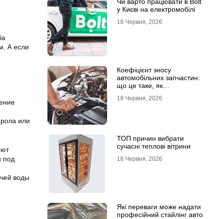
Чи варто працювати в Bolt
у Києві на електромобілі
18 Червня, 2026
ба
м. А если
Коефіцієнт зносу
автомобільних запчастин:
що це таке, як
розраховується та як
18 Червня, 2026
впливає на страхові
дение
виплати
ирола или
ТОП причин вибрати
сучасні теплові вітрини
еют
и под
18 Червня, 2026
ячей воды
Які переваги може надати
професійний стайлінг авто