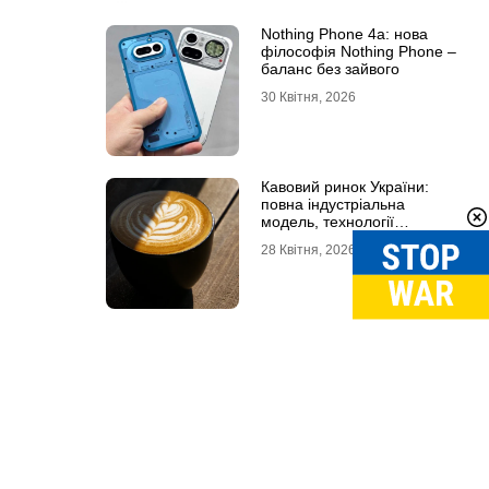
Nothing Phone 4a: нова
філософія Nothing Phone –
баланс без зайвого
30 Квітня, 2026
Кавовий ринок України:
повна індустріальна
модель, технології
обсмаження, економіка та
28 Квітня, 2026
споживчі тренди