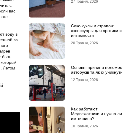
27 Травня, 2026
чить с
если вас
логе
Секс-куклы и страпон:
аксессуары для эротики и
т воду в
интимности
сенной за
20 Травня, 2026
ного
агрев
т быть
 который
Основні причини поломок
й. Летом
автобусів та як їх уникнути
12 Травня, 2026
ый
Как работают
Медвежатники и нужна ли
им тишина?
10 Травня, 2026