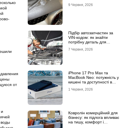
есколько
9 Червня, 2026
емой
ей
рово-
Підбір автозапчастин за
VIN-кодом: як знайти
потрібну деталь для
вашого автомобіля
7 Червня, 2026
решили
iPhone 17 Pro Max та
 давления
MacBook Neo: потужність у
ащены
кишені та доступності в
щуюся от
рюкзаку
1 Червня, 2026
 и
Ковролін комерційний для
рячей
бізнесу: як підлога впливає
на тишу, комфорт і
 воды
враження клієнта
 обычно