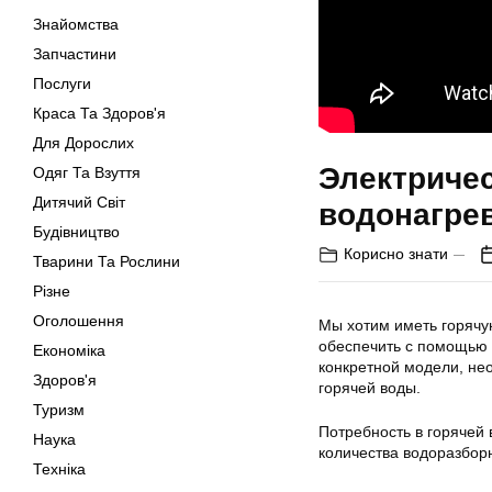
Знайомства
Запчастини
Послуги
Краса Та Здоров'я
Для Дорослих
Электриче
Одяг Та Взуття
Дитячий Світ
водонагре
Будівництво
Корисно знати
Тварини Та Рослини
Різне
Оголошення
Мы хотим иметь горячу
обеспечить с помощью 
Економіка
конкретной модели, не
Здоров'я
горячей воды.
Туризм
Потребность в горячей 
Наука
количества водоразборн
Техніка