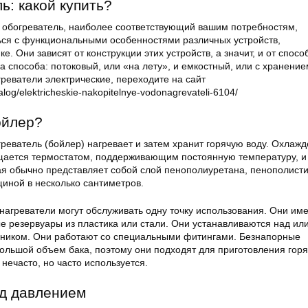
ь: какой купить?
ь обогреватель, наиболее соответствующий вашим потребностям,
ся с функциональными особенностями различных устройств,
. Они зависят от конструкции этих устройств, а значит, и от спосо
ва способа: потоковый, или «на лету», и емкостный, или с хранение
реватели электрические, переходите на сайт
alog/elektricheskie-nakopitelnye-vodonagrevateli-6104/
ойлер?
реватель (бойлер) нагревает и затем хранит горячую воду. Охлаж
щается термостатом, поддерживающим постоянную температуру, и
ая обычно представляет собой слой пенополиуретана, пенополист
иной в несколько сантиметров.
агреватели могут обслуживать одну точку использования. Они им
е резервуары из пластика или стали. Они устанавливаются над ил
ьником. Они работают со специальными фитингами. Безнапорные
ольшой объем бака, поэтому они подходят для приготовления гор
 нечасто, но часто используется.
од давлением