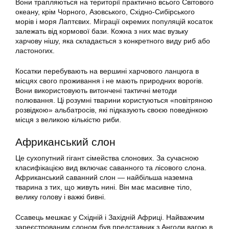
Вони трапляються на території практично всього Світового
океану, крім Чорного, Азовського, Східно-Сибірського
морів і моря Лаптєвих. Міграції окремих популяцій косаток
залежать від кормової бази. Кожна з них має вузьку
харчову нішу, яка складається з конкретного виду риб або
ластоногих.
Косатки перебувають на вершині харчового ланцюга в
місцях свого проживання і не мають природних ворогів.
Вони використовують витончені тактичні методи
полювання. Ці розумні тварини користуються «повітряною
розвідкою» альбатросів, які підказують своєю поведінкою
місця з великою кількістю риби.
Африканський слон
Це сухопутний гігант сімейства слонових. За сучасною
класифікацією вид включає саванного та лісового слона.
Африканський саванний слон — найбільша наземна
тварина з тих, що живуть нині. Він має масивне тіло,
велику голову і важкі бивні.
Ссавець мешкає у Східній і Західній Африці. Найважчим
зареєстрованим слоном був представник з Анголи вагою в