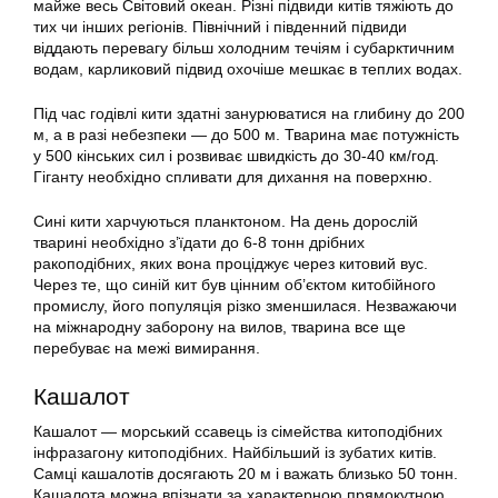
майже весь Світовий океан. Різні підвиди китів тяжіють до
тих чи інших регіонів. Північний і південний підвиди
віддають перевагу більш холодним течіям і субарктичним
водам, карликовий підвид охочіше мешкає в теплих водах.
Під час годівлі кити здатні занурюватися на глибину до 200
м, а в разі небезпеки — до 500 м. Тварина має потужність
у 500 кінських сил і розвиває швидкість до 30-40 км/год.
Гіганту необхідно спливати для дихання на поверхню.
Сині кити харчуються планктоном. На день дорослій
тварині необхідно з’їдати до 6-8 тонн дрібних
ракоподібних, яких вона проціджує через китовий вус.
Через те, що синій кит був цінним об’єктом китобійного
промислу, його популяція різко зменшилася. Незважаючи
на міжнародну заборону на вилов, тварина все ще
перебуває на межі вимирання.
Кашалот
Кашалот — морський ссавець із сімейства китоподібних
інфразагону китоподібних. Найбільший із зубатих китів.
Самці кашалотів досягають 20 м і важать близько 50 тонн.
Кашалота можна впізнати за характерною прямокутною