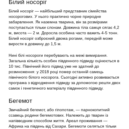
Білий носоріг
Білий носоріг — найбільший представник сімейства
носорогових. У нього практично чорне природне
забарвлення. Як наземна тварина, він за розмірами
поступається тільки слонам. Довжина тіла самця сягає 4,2
м, висота — 2 м. Доросла особина часто важить 4-5 тонн.
Білий носоріг озброєний двома рогами, передній може
вирости в довжину до 1,5 м.
Нині білі носороги перебувають на межі вимирання.
Загальна кількість особин південного підвиду оцінюється в
10 тис. Північний його підвид уже не здатний до
розмноження: у 2018 році помер останній самець
північного білого носорога. Сьогодні активно розвивається
програма з відродження підвиду за допомогою решти двох
самок і генетичного матеріалу південного підвиду.
Бегемот
Звичайний бегемот, або гіпопотам, — парнокопитний
ссавець родини бегемотових. Належить до тварин із
напівводним способом життя. Ареал проживання —
Африка на південь від Сахари. Бегемоти селяться тільки