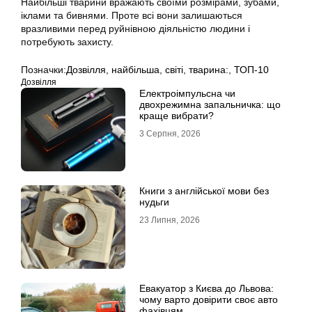
Найбільші тварини вражають своїми розмірами, зубами,
іклами та бивнями. Проте всі вони залишаються
вразливими перед руйнівною діяльністю людини і
потребують захисту.
Позначки:
Дозвілля
,
найбільша
,
світі
,
тварина:
,
ТОП-10
Дозвілля
Електроімпульсна чи
двохрежимна запальничка: що
краще вибрати?
3 Серпня, 2026
Книги з англійської мови без
нудьги
23 Липня, 2026
Евакуатор з Києва до Львова:
чому варто довірити своє авто
фахівцям