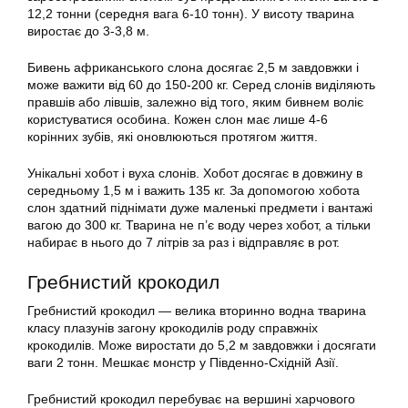
12,2 тонни (середня вага 6-10 тонн). У висоту тварина
виростає до 3-3,8 м.
Бивень африканського слона досягає 2,5 м завдовжки і
може важити від 60 до 150-200 кг. Серед слонів виділяють
правшів або лівшів, залежно від того, яким бивнем воліє
користуватися особина. Кожен слон має лише 4-6
корінних зубів, які оновлюються протягом життя.
Унікальні хобот і вуха слонів. Хобот досягає в довжину в
середньому 1,5 м і важить 135 кг. За допомогою хобота
слон здатний піднімати дуже маленькі предмети і вантажі
вагою до 300 кг. Тварина не п’є воду через хобот, а тільки
набирає в нього до 7 літрів за раз і відправляє в рот.
Гребнистий крокодил
Гребнистий крокодил — велика вторинно водна тварина
класу плазунів загону крокодилів роду справжніх
крокодилів. Може виростати до 5,2 м завдовжки і досягати
ваги 2 тонн. Мешкає монстр у Південно-Східній Азії.
Гребнистий крокодил перебуває на вершині харчового