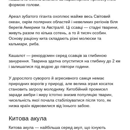
формою голови.
Ареал зубатого гіганта охоплює майже весь Світовий
океан, окрім полярних областей і невеликих регіонів біля
берегів Америки та Австралії. Ці ссавці — стадні тварини,
живуть разом по кілька сотень, а то й тисяч особин.
Основу раціону кита складають різні молюски та
кальмари, риба.
Кашалот — рекордсмен серед ссавців за глибиною
занурення. Тварина здатна опуститися на глибину до 2 км
і залишатися під водою до півтори години.
У дорослого суворого й агресивного самця немає
природних ворогів у природі, але велика зграя косаток
становить загрозу молодняку. Китобійний промисел
заради амбри і жиру істотно знизив популяцію тварин,
чисельність якої почала стабілізуватися після того, як
низка країн відмовилися від їхнього забою.
Китова акула
Китова акула — найбільша серед акул, що існують