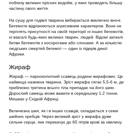
поблизу великих прісних водойм, у яких проводять більшу
частину свого життя.
На сушу для годівлі тварина вибирається виключно вночі.
Бегемоти відрізняються агресивним характером. Вони не
терплять присутності на своїй території ні інших бегемотів,
ні взагалі будь-яких великих тварин, людей. Відомі запеклі
битви бегемотів з носорогами або слонами. А за кількістю
людських смертей бегемот — один із лідерів дикої
Африки.
Жираф
Жираф — парнокопитний ссавець родини жирафових. Це
найвища наземна тварина. Зріст жирафа сягає 5,5-6 м, де
приблизно третина всього тіла припадає на його шию.
Дорослий самець може важити в середньому 1,2 тонни.
Мешкає у Східній Африці.
Величезна шия, як і в інших ссавців, складається з семи
шийних хребців. Через великий зріст у жирафа дуже
сильне серце, яке перекачує до 60 літрів крові за хвилину.