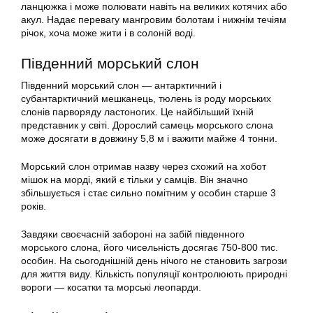
ланцюжка і може полювати навіть на великих котячих або
акул. Надає перевагу мангровим болотам і нижнім течіям
річок, хоча може жити і в солоній воді.
Південний морський слон
Південний морський слон — антарктичний і
субантарктичний мешканець, тюлень із роду морських
слонів парворяду ластоногих. Це найбільший їхній
представник у світі. Дорослий самець морського слона
може досягати в довжину 5,8 м і важити майже 4 тонни.
Морський слон отримав назву через схожий на хобот
мішок на морді, який є тільки у самців. Він значно
збільшується і стає сильно помітним у особин старше 3
років.
Завдяки своєчасній забороні на забій південного
морського слона, його чисельність досягає 750-800 тис.
особин. На сьогоднішній день нічого не становить загрози
для життя виду. Кількість популяції контролюють природні
вороги — косатки та морські леопарди.