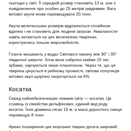
сьогодні у світі. Її середній розмір становить 13 м, але є
повідомлення про особин до 25 метрів завдовжки. Вага
китової акули може перевищувати 20 тонн.
Акула велетенських розмірів відрізняється спокійною
вдачею і не становить для людини загрози. Аквалангісти
навіть катаються на цих величезних тваринах,
користуючись їхньою миролюбністю.
Гіганти мешкають у водах Світового океану між 30° і 35°
південної широти. Хоча вони озброєні майже 15 тис.
зубами, харчуються лише планктоном. Через те, що ця
тварина цінується в рибному промислі, світова популяція
китових акул щорічно скорочується на 6%.
Косатка
Серед найнебезпечніших хижаків світу — косатка. Це
ссавець із сімейства дельфінових, єдиний вид роду
косаток. Їхня довжина сягає 10 м, а маса дорослого самця
перевищує 8 тонн.
Ареал поширення цих морських тварин досить широкий.