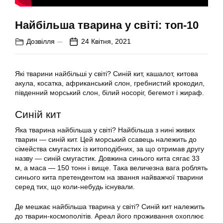
Найбільша тварина у світі: топ-10
Дозвілля
24 Квітня, 2021
Які тварини найбільші у світі? Синій кит, кашалот, китова
акула, косатка, африканський слон, гребнистий крокодил,
південний морський слон, білий носоріг, бегемот і жираф.
Синій кит
Яка тварина найбільша у світі? Найбільша з нині живих
тварин — синій кит. Цей морський ссавець належить до
сімейства смугастих із китоподібних, за що отримав другу
назву — синій смугастик. Довжина синього кита сягає 33
м, а маса — 150 тонн і вище. Така величезна вага роблять
синього кита претендентом на звання найважчої тварини
серед тих, що коли-небудь існували.
Де мешкає найбільша тварина у світі? Синій кит належить
до тварин-космополітів. Ареал його проживання охоплює