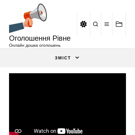
Оголошення
Перейти
Рівне
до
вмісту
Оголошення Рівне
Онлайн дошка оголошень
ЗМІСТ