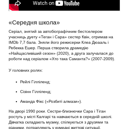
«Середня школа»
Серіал, знятий за автобіографічним бестселером
учасниць дуету «Теган і Сара» сестер Квін, отримав на
IMDb 7,7 бала. Зняли його режисерки Клеа Дюааль і
Ребекка Ешер. Перша створила драмедію
«Найщасливіший сезон» (2020), а друга залучалася до
роботи над серіалом «Хто така Саманта?» (2007-2009).
У головних ролях:
Рейлі Гілліленд;
Сізінн Гілліленд;
Аманда Фікс («Розбиті алмази»).
На дворі 1990 роки. Сестри-близнючки Сара і Тіган
ростуть у місті Калгарі та навчаються в середній школі.
Дівчатка складають музику, спілкуються з друзями та
рідними, потрапляють у кумедні життєві ситуації.