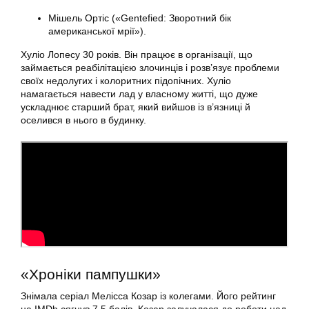
Мішель Ортіс («Gentefied: Зворотний бік
американської мрії»).
Хуліо Лопесу 30 років. Він працює в організації, що
займається реабілітацією злочинців і розв’язує проблеми
своїх недолугих і колоритних підопічних. Хуліо
намагається навести лад у власному житті, що дуже
ускладнює старший брат, який вийшов із в’язниці й
оселився в нього в будинку.
«Хроніки пампушки»
Знімала серіал Мелісса Козар із колегами. Його рейтинг