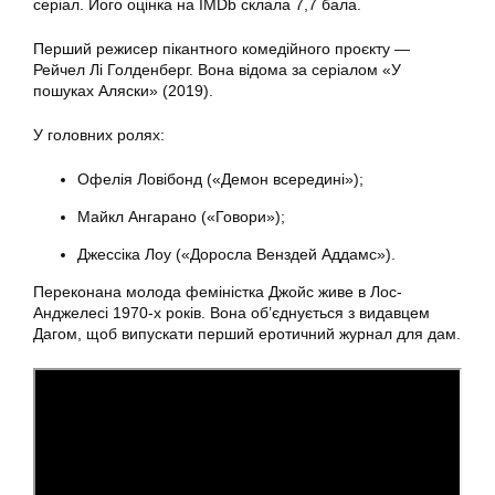
серіал. Його оцінка на IMDb склала 7,7 бала.
Перший режисер пікантного комедійного проєкту —
Рейчел Лі Голденберг. Вона відома за серіалом «У
пошуках Аляски» (2019).
У головних ролях:
Офелія Ловібонд («Демон всередині»);
Майкл Ангарано («Говори»);
Джессіка Лоу («Доросла Венздей Аддамс»).
Переконана молода феміністка Джойс живе в Лос-
Анджелесі 1970-х років. Вона об’єднується з видавцем
Дагом, щоб випускати перший еротичний журнал для дам.