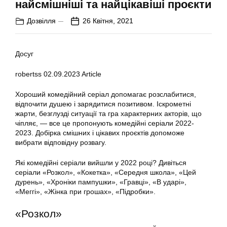
найсмішніші та найцікавіші проєкти
Дозвілля
26 Квітня, 2021
Досуг
robertss
02.09.2023
Article
Хороший комедійний серіал допомагає розслабитися,
відпочити душею і зарядитися позитивом. Іскрометні
жарти, безглузді ситуації та гра характерних акторів, що
чіпляє, — все це пропонують комедійні серіали 2022-
2023. Добірка смішних і цікавих проєктів допоможе
вибрати відповідну розвагу.
Які комедійні серіали вийшли у 2022 році? Дивіться
серіали «Розкол», «Кокетка», «Середня школа», «Цей
дурень», «Хроніки пампушки», «Гравці», «В ударі»,
«Меггі», «Жінка при грошах», «Підробки».
«Розкол»