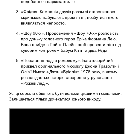
подобається наркокартелю.
«Фрідж». Компанія друзів разом зі старовинною
скринькою набувають прокляття, позбутися якого
виявляється непросто.
«Шоу 90-х». Продовження «Шоу 70-х» розповість
про доньку головного героя Еріка Формана Лею.
Вона приїде в Пойнт-Плейс, щоб провести літо під
суворим контролем бабусі Кітті та діда Реда.
«Повстання леді в рожевому». Багатосерійний
приквел оригінального мюзиклу Джона Траволти і
Олівії Ньютон-Джон «Бріолін» 1978 року, в якому
розповідається історія створення угруповання
«Рожеві леді».
Усі ці серіали обіцяють бути вельми цікавими і смішними.
Залишається тільки дочекатися їхнього виходу.