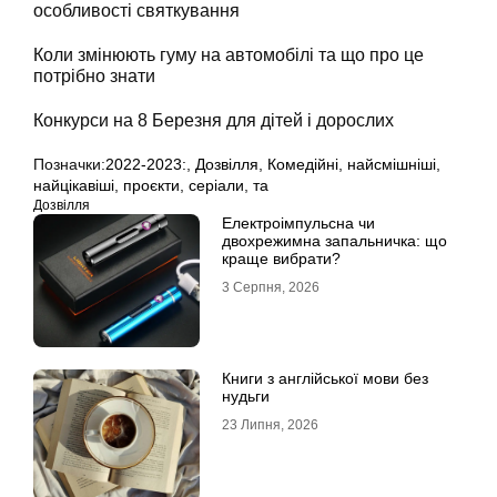
особливості святкування
Коли змінюють гуму на автомобілі та що про це
потрібно знати
Конкурси на 8 Березня для дітей і дорослих
Позначки:
2022-2023:
,
Дозвілля
,
Комедійні
,
найсмішніші
,
найцікавіші
,
проєкти
,
серіали
,
та
Дозвілля
Електроімпульсна чи
двохрежимна запальничка: що
краще вибрати?
3 Серпня, 2026
Книги з англійської мови без
нудьги
23 Липня, 2026