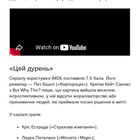
«Цей дурень»
Серіалу користувачі IMDb поставили 7,6 бала. Його
режисер — Пет Бішоп («Корпорація»). Критик Кейт Санчес
з But Why Tho? пише, що картина вийшла веселою,
інтроспективною, у ній відсутні моралізаторство або
приниження людей, які приймали погані рішення в житті.
У серіалі грали:
Кріс Естрада («Страхова компанія»);
Лаура Паталано («Москіта і Марі»);