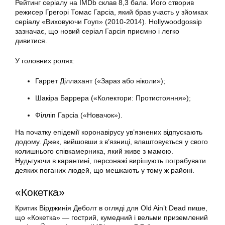
Рейтинг серіалу на IMDb склав 8,3 бала. Його створив
режисер Грегорі Томас Гарсіа, який брав участь у зйомках
серіалу «Виховуючи Гоуп» (2010-2014). Hollywoodgossip
зазначає, що новий серіал Гарсія приємно і легко
дивитися.
У головних ролях:
Гаррет Діллахант («Зараз або ніколи»);
Шакіра Баррера («Колектори: Протистояння»);
Філліп Гарсіа («Новачок»).
На початку епідемії коронавірусу ув’язнених відпускають
додому. Джек, вийшовши з в’язниці, влаштовується у свого
колишнього співкамерника, який живе з мамою.
Нудьгуючи в карантині, персонажі вирішують пограбувати
деяких поганих людей, що мешкають у тому ж районі.
«Кокетка»
Критик Вірджинія Деболт в огляді для Old Ain’t Dead пише,
що «Кокетка» — гострий, кумедний і вельми приземлений