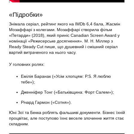
«Підробки»
Знімала серіал, рейтинг якого на IMDb 6,4 бала, Жасмін
Мозаффарі з колегами. Мозаффарі створила фільм
«Петарди» (2018), який приніс Canadian Screen Award у
номінації «Режисерське досягнення». М. Н. Міллер з
Ready Steady Cut пише, що душевний і смішний серіал
вартий витраченого на нього часу.
У головних ролях:
Емілія Баранак («Усім хлопцям: P.S. Я люблю
тебе»);
Дженніфер Тонг («Батьківщина: Форт Салем»);
Річард Гармон («Сотня»).
Юні Зої та Бекка роблять фальшиві документи. Бізнес їхній
процвітає, але поступово їхнє веселе злочинне життя стає
складним.