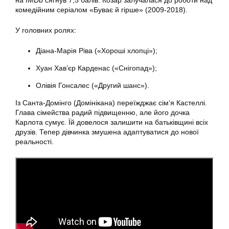
на IMDb сягнув 7,5 балів. Козар залучалася до роботи над
комедійним серіалом «Буває й гірше» (2009-2018).
У головних ролях:
Діана-Марія Ріва («Хороші хлопці»);
Хуан Хав’єр Карденас («Снігопад»);
Олівія Гонсалес («Другий шанс»).
Із Санта-Домінго (Домінікана) переїжджає сім’я Кастеллі.
Глава сімейства радий підвищенню, але його дочка
Карлота сумує. Їй довелося залишити на батьківщині всіх
друзів. Тепер дівчинка змушена адаптуватися до нової
реальності.