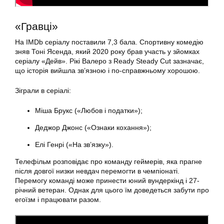
«Гравці»
На IMDb серіалу поставили 7,3 бала. Спортивну комедію
зняв Тоні Ясенда, який 2020 року брав участь у зйомках
серіалу «Дейв». Рікі Валеро з Ready Steady Cut зазначає,
що історія вийшла зв’язною і по-справжньому хорошою.
Зіграли в серіалі:
Міша Брукс («Любов і податки»);
Деджор Джонс («Ознаки кохання»);
Елі Генрі («На зв’язку»).
Телефільм розповідає про команду геймерів, яка прагне
після довгої низки невдач перемогти в чемпіонаті.
Перемогу команді може принести юний вундеркінд і 27-
річний ветеран. Однак для цього їм доведеться забути про
егоїзм і працювати разом.