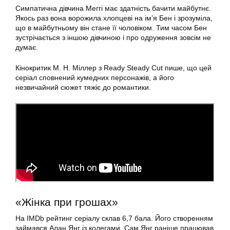
Симпатична дівчина Меггі має здатність бачити майбутнє.
Якось раз вона ворожила хлопцеві на ім’я Бен і зрозуміла,
що в майбутньому він стане її чоловіком. Тим часом Бен
зустрічається з іншою дівчиною і про одруження зовсім не
думає.
Кінокритик М. Н. Міллер з Ready Steady Cut пише, що цей
серіал сповнений кумедних персонажів, а його
незвичайний сюжет тяжіє до романтики.
«Жінка при грошах»
На IMDb рейтинг серіалу склав 6,7 бала. Його створенням
займався Алан Янг із колегами. Сам Янг раніше працював