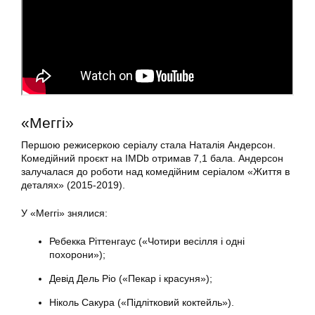
«Меггі»
Першою режисеркою серіалу стала Наталія Андерсон.
Комедійний проєкт на IMDb отримав 7,1 бала. Андерсон
залучалася до роботи над комедійним серіалом «Життя в
деталях» (2015-2019).
У «Меггі» знялися:
Ребекка Ріттенгаус («Чотири весілля і одні
похорони»);
Девід Дель Ріо («Пекар і красуня»);
Ніколь Сакура («Підлітковий коктейль»).