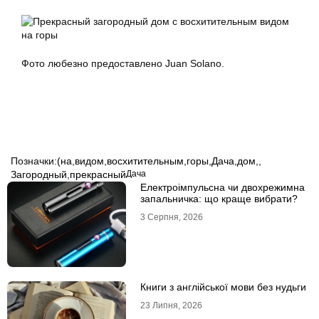
Фото любезно предоставлено Juan Solano.
Позначки:
(на
,
видом
,
восхитительным
,
горы
,
Дача
,
дом,
,
Загородный
,
прекрасный
Дача
Електроімпульсна чи двохрежимна
запальничка: що краще вибрати?
3 Серпня, 2026
Книги з англійської мови без нудьги
23 Липня, 2026