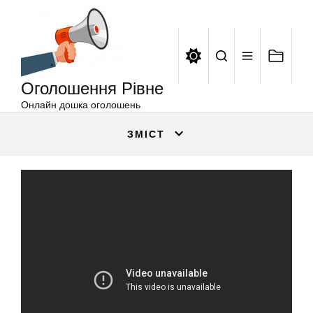
Оголошення
Перейти
Рівне
до
вмісту
Оголошення Рівне
Онлайн дошка оголошень
ЗМІСТ