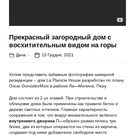
Прекрасный загородный дом с
восхитительным видом на горы
Дача
13 Грудня, 2021
Хотим представить забавные фотографии шикарной
резиденции – дом La Planicie House разработан по плану
Oscar GonzalezMoix в районе Ла
—
Молина, Перу.
Дом состоит из 2-ух этажей. При строительстве и
облицовке дома были применены как правило бетон и
дерево светлых оттенков. Главная характерность
сооружения в том, что вокруг внимательного зелёного
внутреннего дворика
П
—
образно разместились три
блока, два из которых опираются на стены из кирпича,
создавая под ними добавочное свободное место.