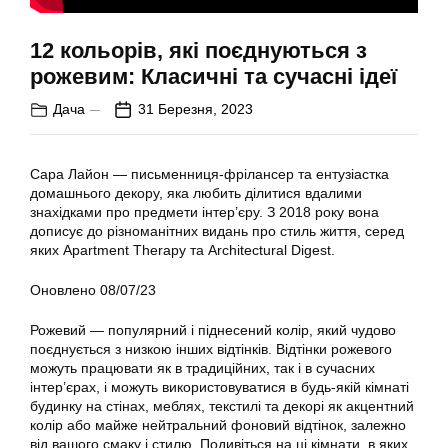
12 кольорів, які поєднуються з
рожевим: Класичні та сучасні ідеї
Дача
31 Березня, 2023
Сара Лайон — письменниця-фрілансер та ентузіастка
домашнього декору, яка любить ділитися вдалими
знахідками про предмети інтер’єру. З 2018 року вона
дописує до різноманітних видань про стиль життя, серед
яких Apartment Therapy та Architectural Digest.
Оновлено 08/07/23
Рожевий — популярний і піднесений колір, який чудово
поєднується з низкою інших відтінків. Відтінки рожевого
можуть працювати як в традиційних, так і в сучасних
інтер’єрах, і можуть використовуватися в будь-якій кімнаті
будинку на стінах, меблях, текстилі та декорі як акцентний
колір або майже нейтральний фоновий відтінок, залежно
від вашого смаку і стилю. Подивіться на ці кімнати, в яких