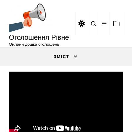
Оголошення
Перейти
Рівне
до
вмісту
Оголошення Рівне
Онлайн дошка оголошень
ЗМІСТ