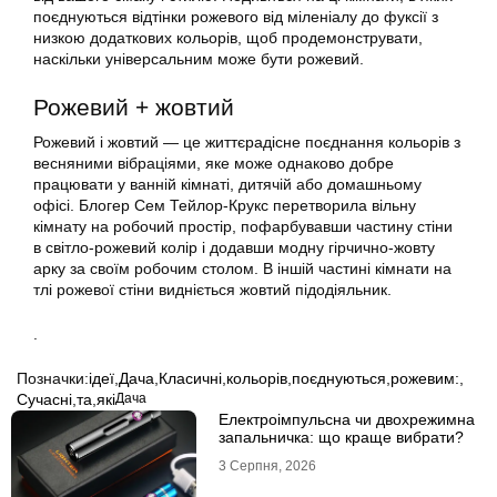
поєднуються відтінки рожевого від міленіалу до фуксії з
низкою додаткових кольорів, щоб продемонструвати,
наскільки універсальним може бути рожевий.
Рожевий + жовтий
Рожевий і жовтий — це життєрадісне поєднання кольорів з
весняними вібраціями, яке може однаково добре
працювати у ванній кімнаті, дитячій або домашньому
офісі. Блогер Сем Тейлор-Крукс перетворила вільну
кімнату на робочий простір, пофарбувавши частину стіни
в світло-рожевий колір і додавши модну гірчично-жовту
арку за своїм робочим столом. В іншій частині кімнати на
тлі рожевої стіни видніється жовтий підодіяльник.
.
Позначки:
ідеї
,
Дача
,
Класичні
,
кольорів
,
поєднуються
,
рожевим:
,
Сучасні
,
та
,
які
Дача
Електроімпульсна чи двохрежимна
запальничка: що краще вибрати?
3 Серпня, 2026