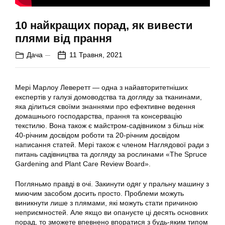
10 найкращих порад, як вивести
плями від прання
Дача
11 Травня, 2021
Мері Марлоу Леверетт — одна з найавторитетніших
експертів у галузі домоводства та догляду за тканинами,
яка ділиться своїми знаннями про ефективне ведення
домашнього господарства, прання та консервацію
текстилю. Вона також є майстром-садівником з більш ніж
40-річним досвідом роботи та 20-річним досвідом
написання статей. Мері також є членом Наглядової ради з
питань садівництва та догляду за рослинами «The Spruce
Gardening and Plant Care Review Board».
Погляньмо правді в очі. Закинути одяг у пральну машину з
миючим засобом досить просто. Проблеми можуть
виникнути лише з плямами, які можуть стати причиною
неприємностей. Але якщо ви опануєте ці десять основних
порад, то зможете впевнено впоратися з будь-яким типом