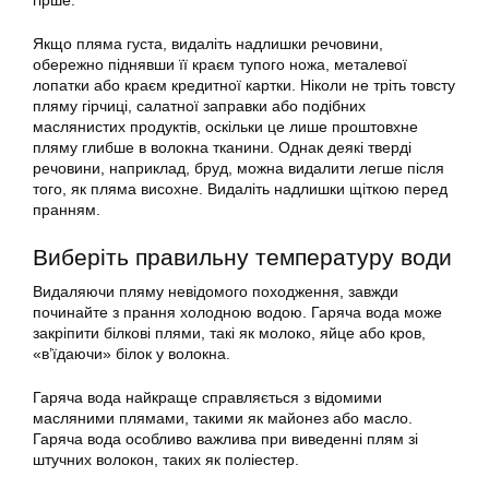
гірше.
Якщо пляма густа, видаліть надлишки речовини,
обережно піднявши її краєм тупого ножа, металевої
лопатки або краєм кредитної картки. Ніколи не тріть товсту
пляму гірчиці, салатної заправки або подібних
маслянистих продуктів, оскільки це лише проштовхне
пляму глибше в волокна тканини. Однак деякі тверді
речовини, наприклад, бруд, можна видалити легше після
того, як пляма висохне. Видаліть надлишки щіткою перед
пранням.
Виберіть правильну температуру води
Видаляючи пляму невідомого походження, завжди
починайте з прання холодною водою. Гаряча вода може
закріпити білкові плями, такі як молоко, яйце або кров,
«в’їдаючи» білок у волокна.
Гаряча вода найкраще справляється з відомими
масляними плямами, такими як майонез або масло.
Гаряча вода особливо важлива при виведенні плям зі
штучних волокон, таких як поліестер.