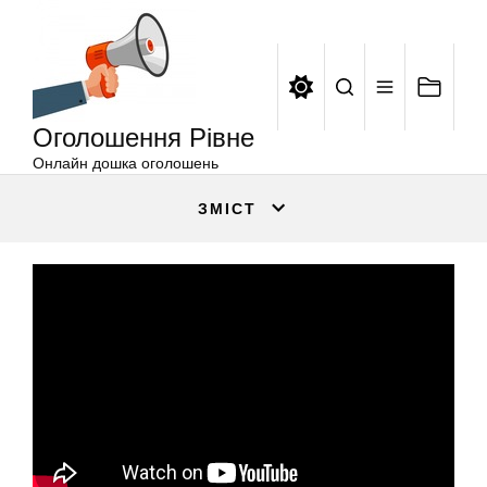
Оголошення
Перейти
Рівне
до
вмісту
Оголошення Рівне
Онлайн дошка оголошень
ЗМІСТ