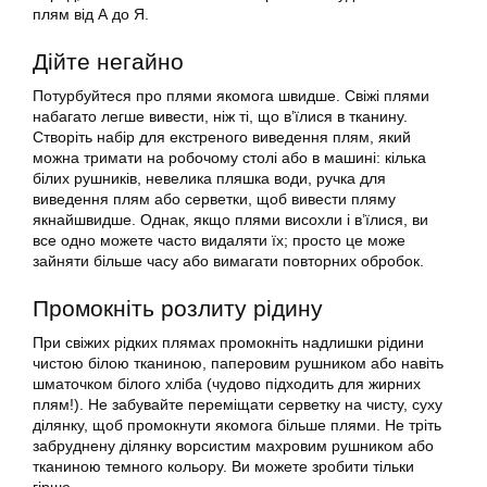
плям від А до Я.
Дійте негайно
Потурбуйтеся про плями якомога швидше. Свіжі плями
набагато легше вивести, ніж ті, що в’їлися в тканину.
Створіть набір для екстреного виведення плям, який
можна тримати на робочому столі або в машині: кілька
білих рушників, невелика пляшка води, ручка для
виведення плям або серветки, щоб вивести пляму
якнайшвидше. Однак, якщо плями висохли і в’їлися, ви
все одно можете часто видаляти їх; просто це може
зайняти більше часу або вимагати повторних обробок.
Промокніть розлиту рідину
При свіжих рідких плямах промокніть надлишки рідини
чистою білою тканиною, паперовим рушником або навіть
шматочком білого хліба (чудово підходить для жирних
плям!). Не забувайте переміщати серветку на чисту, суху
ділянку, щоб промокнути якомога більше плями. Не тріть
забруднену ділянку ворсистим махровим рушником або
тканиною темного кольору. Ви можете зробити тільки