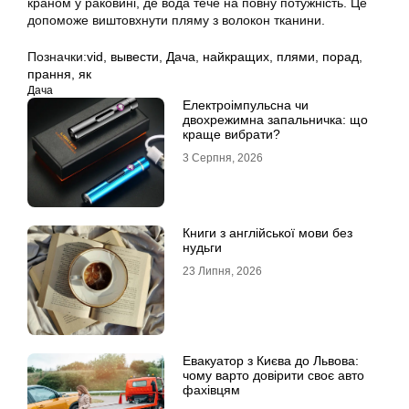
краном у раковині, де вода тече на повну потужність. Це
допоможе виштовхнути пляму з волокон тканини.
Позначки:
vid
,
вывести
,
Дача
,
найкращих
,
плями
,
порад
,
прання
,
як
Дача
Електроімпульсна чи
двохрежимна запальничка: що
краще вибрати?
3 Серпня, 2026
Книги з англійської мови без
нудьги
23 Липня, 2026
Евакуатор з Києва до Львова:
чому варто довірити своє авто
фахівцям