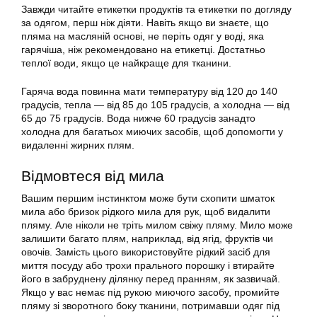
Завжди читайте етикетки продуктів та етикетки по догляду
за одягом, перш ніж діяти. Навіть якщо ви знаєте, що
пляма на масляній основі, не періть одяг у воді, яка
гарячіша, ніж рекомендовано на етикетці. Достатньо
теплої води, якщо це найкраще для тканини.
Гаряча вода повинна мати температуру від 120 до 140
градусів, тепла — від 85 до 105 градусів, а холодна — від
65 до 75 градусів. Вода нижче 60 градусів занадто
холодна для багатьох миючих засобів, щоб допомогти у
видаленні жирних плям.
Відмовтеся від мила
Вашим першим інстинктом може бути схопити шматок
мила або бризок рідкого мила для рук, щоб видалити
пляму. Але ніколи не тріть милом свіжу пляму. Мило може
залишити багато плям, наприклад, від ягід, фруктів чи
овочів. Замість цього використовуйте рідкий засіб для
миття посуду або трохи прального порошку і втирайте
його в забруднену ділянку перед пранням, як зазвичай.
Якщо у вас немає під рукою миючого засобу, промийте
пляму зі зворотного боку тканини, потримавши одяг під