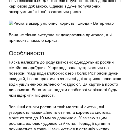
тінь і вважаються для жителів штучного ставка додатковою
харчовою добавкою. Однією з дуже популярних
акваріумних “квіток” вважається
ряска
.
Вона не тільки виступає як декоративна прикраса, а й
приносить чимало користі.
Особливості
Ряска
належить до роду квіткових однодольних рослин
сімейства ароїдних. У природі вона зустрічається на
поверхні гладі води глибоких озер і боліт. Ріст ряски дуже
швидкий, і вона практично за лічені дні покриває поверхню
води ущільненою зеленою “ковдрою”. Ця картина просто
дивовижна. Вона може надати особливої чарівності будь-
якій відкритій місцевості.
Зовнішні ознаки рослини такі: маленькі листки, які
утворюють незвичайне плетіння, а коренева система
може сягати до 10 мм за довжиною. У зв’язку з цим
рослина володіє чудовою стійкістю. Період її цвітіння
починається в травні і закінчується в останніх числах