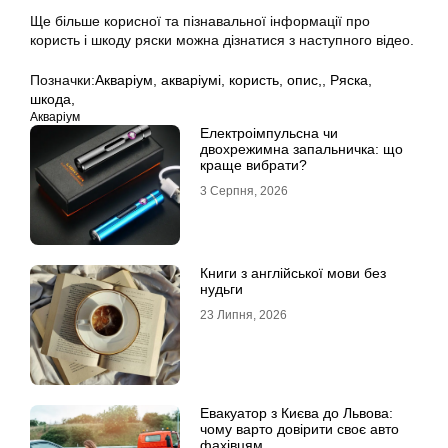
Ще більше корисної та пізнавальної інформації про
користь і шкоду ряски можна дізнатися з наступного відео.
Позначки:
Акваріум
,
акваріумі
,
користь
,
опис,
,
Ряска
,
шкода,
Акваріум
Електроімпульсна чи
двохрежимна запальничка: що
краще вибрати?
3 Серпня, 2026
Книги з англійської мови без
нудьги
23 Липня, 2026
Евакуатор з Києва до Львова:
чому варто довірити своє авто
фахівцям