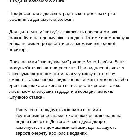
з води за допомогою сачка.
Професіонали з досвідом радять контролювати ріст
рослини за допомогою волосіні.
Для цього міцну “нитку” закріплюють присосками, які
мають бути на одному рівні з водою. Таким чином плавуча
квітка не зможе розростатися за межами відведеної
території.
Прекрасними “знищувачами” ряски є Золоті рибки. Вони
можуть з’їсти всі пагони рослини. При видаленні ряски з
акваріума варто помістити плавучу квітку в готельну
ємність. Таким чином вийде зберегти життя молодих риб і
креветок, які часто ховаються в заростях ряски. Також
листя можна висушити і додати в корм для жителів
штучного ставка.
Ряску часто поєднують з іншими водними
ґрунтовими рослинами, листя яких розташоване на
водній поверхні. До того ж вона дуже добре
комбінується з домашніми квітами, що нагадують
зарості очерету або ірисів водяних.