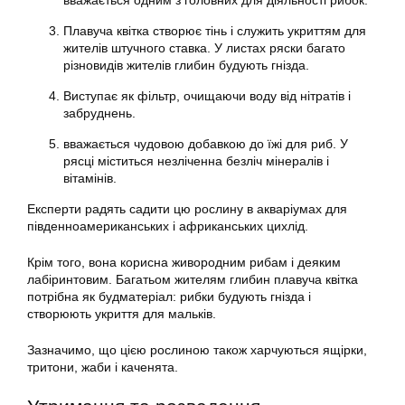
вважається одним з головних для діяльності рибок.
Плавуча квітка створює тінь і служить укриттям для
жителів штучного ставка. У листах ряски багато
різновидів жителів глибин будують гнізда.
Виступає як фільтр, очищаючи воду від нітратів і
забруднень.
вважається чудовою добавкою до їжі для риб. У
рясці міститься незліченна безліч мінералів і
вітамінів.
Експерти радять садити цю рослину в акваріумах для
південноамериканських і африканських цихлід.
Крім того, вона корисна живородним рибам і деяким
лабіринтовим. Багатьом жителям глибин плавуча квітка
потрібна як будматеріал: рибки будують гнізда і
створюють укриття для мальків.
Зазначимо, що цією рослиною також харчуються ящірки,
тритони, жаби і каченята.