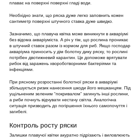
плаває на поверхні поверхні гладі води.
Необхідно знати, що
ряска
дуже легко заповнить кожен
сантиметр поверхні штучного ставка дуже швидко.
Зазначимо, що плавуча квітка може виникнути в
акваріумі
без відома акваріуміста. А річ у тім, що рослина проникає
в штучний ставок разом із кормом для риб. Якщо господар
акваріума приносить у дім болотну дику ряску, то рослині
потрібен двотижневий карантин. Це допоможе врятувати
рибок від заражень хвороботворними бактеріями та
інфекціями.
При рясному розростанні болотної ряски в
акваріумі
збільшується ризик нанесення шкоди його мешканцям. Під
ущільненим зеленим “покривалом” загинуть інші рослини,
а риби почнуть відчувати нестачу світла. Аналогічна
ситуація призводить до погіршення їхнього самопочуття і
загибелі.
Контроль росту ряски
Залишки плавучої квітки акуратно підрізають і виловлюють