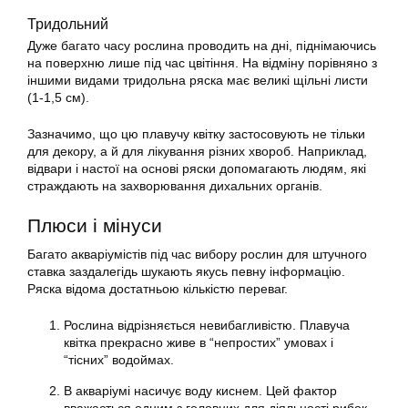
Тридольний
Дуже багато часу рослина проводить на дні, піднімаючись
на поверхню лише під час цвітіння. На відміну порівняно з
іншими видами тридольна
ряска
має великі щільні листи
(1-1,5 см).
Зазначимо, що цю плавучу квітку застосовують не тільки
для декору, а й для лікування різних хвороб. Наприклад,
відвари і настої на основі ряски допомагають людям, які
страждають на захворювання дихальних органів.
Плюси і мінуси
Багато акваріумістів під час вибору рослин для штучного
ставка заздалегідь шукають якусь певну інформацію.
Ряска
відома достатньою кількістю переваг.
Рослина відрізняється невибагливістю. Плавуча
квітка прекрасно живе в “непростих” умовах і
“тісних” водоймах.
В
акваріумі
насичує воду киснем. Цей фактор