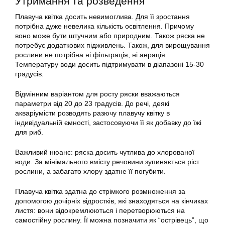
Утримання та розведення
Плавуча квітка досить невимоглива. Для її зростання
потрібна дуже невелика кількість освітлення. Причому
воно може бути штучним або природним. Також
ряска
не
потребує додаткових підживлень. Також, для вирощування
рослини не потрібна ні фільтрація, ні аерація.
Температуру води досить підтримувати в діапазоні 15-30
градусів.
Відмінним варіантом для росту ряски вважаються
параметри від 20 до 23 градусів. До речі, деякі
акваріумісти розводять разючу плавучу квітку в
індивідуальній ємності, застосовуючи її як добавку до їжі
для риб.
Важливий нюанс:
ряска
досить чутлива до хлорованої
води. За мінімального вмісту речовини зупиняється ріст
рослини, а забагато хлору здатне її погубити.
Плавуча квітка здатна до стрімкого розмноження за
допомогою дочірніх відростків, які знаходяться на кінчиках
листя: вони відокремлюються і перетворюються на
самостійну рослину. Її можна позначити як “острівець”, що