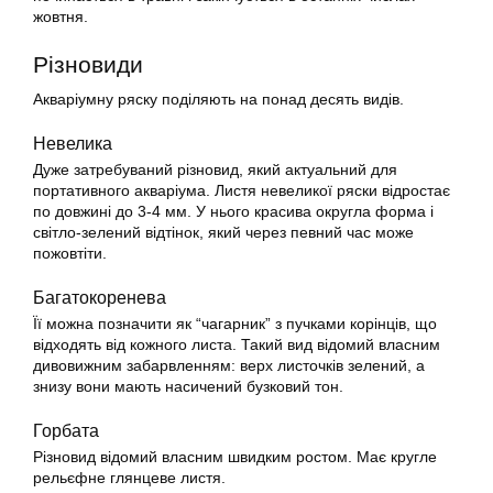
жовтня.
Різновиди
Акваріумну ряску поділяють на понад десять видів.
Невелика
Дуже затребуваний різновид, який актуальний для
портативного акваріума. Листя невеликої ряски відростає
по довжині до 3-4 мм. У нього красива округла форма і
світло-зелений відтінок, який через певний час може
пожовтіти.
Багатокоренева
Її можна позначити як “чагарник” з пучками корінців, що
відходять від кожного листа. Такий вид відомий власним
дивовижним забарвленням: верх листочків зелений, а
знизу вони мають насичений бузковий тон.
Горбата
Різновид відомий власним швидким ростом. Має кругле
рельєфне глянцеве листя.